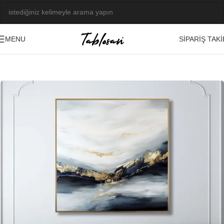
SIPARIŞ TAKI
MENU
Ana Sayfa
/
Kabartma Tablolar
/
Yağlı Boya Dokulu Tablolar
/
Soyut
-21%