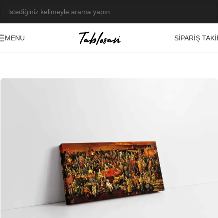
SIPARIŞ TAKI
MENU
Ana Sayfa
/
Tablo Galerisi
/
Yağlı Boya Görseller
/
Başyapıtlar-Ressamlar
-23%