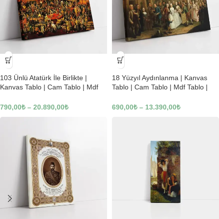
-23%
-23%
103 Ünlü Atatürk İle Birlikte |
18 Yüzyıl Aydınlanma | Kanvas
Kanvas Tablo | Cam Tablo | Mdf
Tablo | Cam Tablo | Mdf Tablo |
Tablo | B22619
B02169
790,00
₺
–
20.890,00
₺
690,00
₺
–
13.390,00
₺