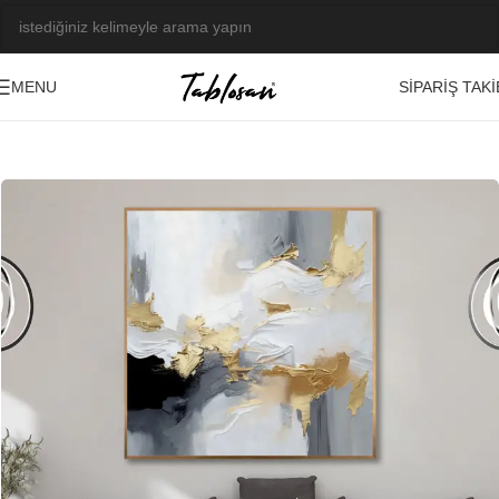
SIPARIŞ TAKI
MENU
Ana Sayfa
/
Kabartma Tablolar
/
Yağlı Boya Dokulu Tablolar
/
Soyut
-21%