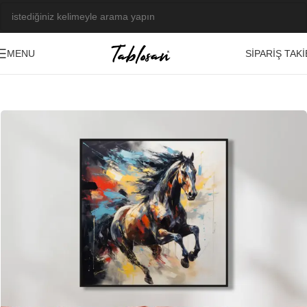
SIPARIŞ TAKI
MENU
Ana Sayfa
/
Kabartma Tablolar
/
Yağlı Boya Dokulu Tablolar
/
Hayvanlar
-21%