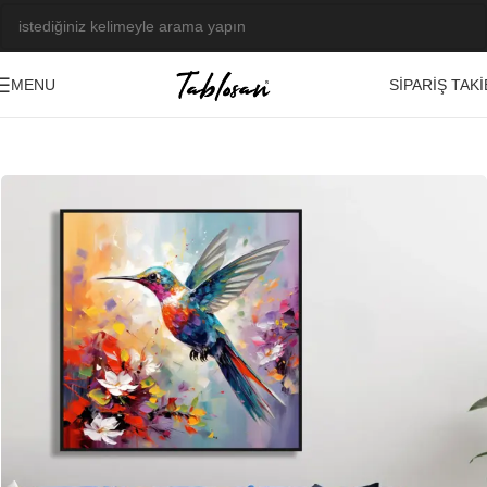
SIPARIŞ TAKI
MENU
Ana Sayfa
/
Kabartma Tablolar
/
Yağlı Boya Dokulu Tablolar
/
Hayvanlar
-21%