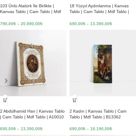
103 Ünlü Atatürk İle Birlikte |
18 Yüzyıl Aydınlanma | Kanvas
Kanvas Tablo | Cam Tablo | Mdf
Tablo | Cam Tablo | Mdf Tablo |
Tablo | B22619
B02169
790,00
₺
–
20.890,00
₺
690,00
₺
–
13.390,00
₺
-23%
-23%
2 Abdülhamid Han | Kanvas Tablo
2 Kadın | Kanvas Tablo | Cam
| Cam Tablo | Mdf Tablo | A10010
Tablo | Mdf Tablo | B13362
690,00
₺
–
13.390,00
₺
690,00
₺
–
18.190,00
₺