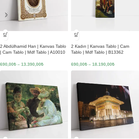
-23%
-23%
2 Abdülhamid Han | Kanvas Tablo
2 Kadın | Kanvas Tablo | Cam
| Cam Tablo | Mdf Tablo | A10010
Tablo | Mdf Tablo | B13362
690,00
₺
–
13.390,00
₺
690,00
₺
–
18.190,00
₺