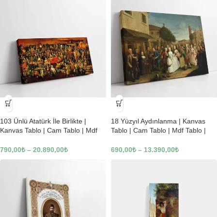
-23%
-23%
103 Ünlü Atatürk İle Birlikte |
18 Yüzyıl Aydınlanma | Kanvas
Kanvas Tablo | Cam Tablo | Mdf
Tablo | Cam Tablo | Mdf Tablo |
Tablo | B22619
B02169
790,00
₺
–
20.890,00
₺
690,00
₺
–
13.390,00
₺