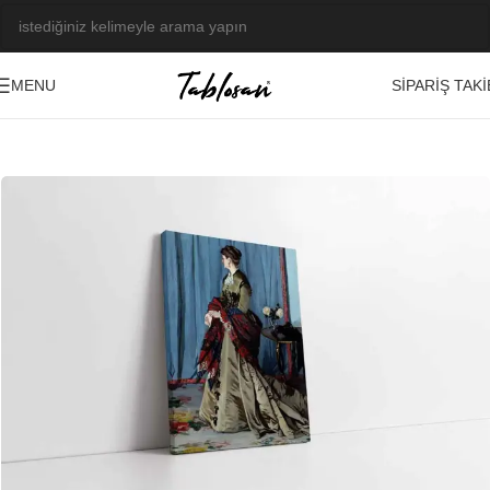
SIPARIŞ TAKI
MENU
Ana Sayfa
/
Tablo Galerisi
/
Yağlı Boya Görseller
/
Başyapıtlar-Ressamlar
-23%