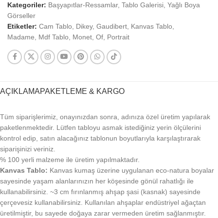
Kategoriler:
Başyapıtlar-Ressamlar
,
Tablo Galerisi
,
Yağlı Boya
Görseller
Etiketler:
Cam Tablo
,
Dikey
,
Gaudibert
,
Kanvas Tablo
,
Madame
,
Mdf Tablo
,
Monet
,
Of
,
Portrait
AÇIKLAMA
PAKETLEME & KARGO
Tüm siparişlerimiz, onayınızdan sonra, adınıza özel üretim yapılarak
paketlenmektedir. Lütfen tabloyu asmak istediğiniz yerin ölçülerini
kontrol edip, satın alacağınız tablonun boyutlarıyla karşılaştırarak
siparişinizi veriniz.
% 100 yerli malzeme ile üretim yapılmaktadır.
Kanvas Tablo:
Kanvas kumaş üzerine uygulanan eco-natura boyalar
sayesinde yaşam alanlarınızın her köşesinde gönül rahatlığı ile
kullanabilirsiniz. ~3 cm fırınlanmış ahşap şasi (kasnak) sayesinde
çerçevesiz kullanabilirsiniz. Kullanılan ahşaplar endüstriyel ağaçtan
üretilmiştir, bu sayede doğaya zarar vermeden üretim sağlanmıştır.