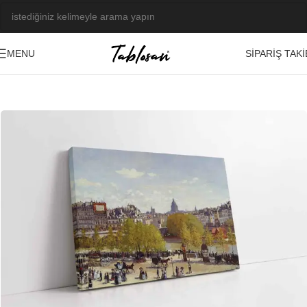
SIPARIŞ TAKI
MENU
Ana Sayfa
/
Tablo Galerisi
/
Yağlı Boya Görseller
/
Başyapıtlar-Ressamlar
-23%