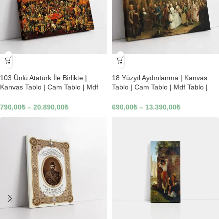
-23%
-23%
103 Ünlü Atatürk İle Birlikte |
18 Yüzyıl Aydınlanma | Kanvas
Kanvas Tablo | Cam Tablo | Mdf
Tablo | Cam Tablo | Mdf Tablo |
Tablo | B22619
B02169
790,00
₺
–
20.890,00
₺
690,00
₺
–
13.390,00
₺