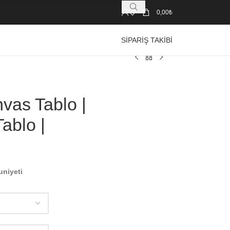
0,00
₺
SIPARIŞ TAKIBI
vas Tablo |
ablo |
uniyeti