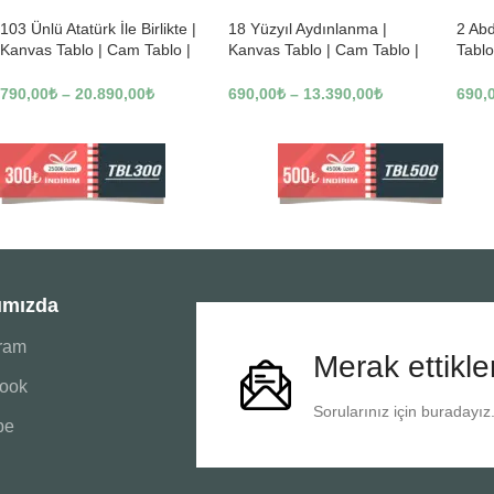
103 Ünlü Atatürk İle Birlikte |
18 Yüzyıl Aydınlanma |
2 Ab
Kanvas Tablo | Cam Tablo |
Kanvas Tablo | Cam Tablo |
Tablo
Mdf Tablo | B22619
Mdf Tablo | B02169
Tablo
790,00
₺
–
20.890,00
₺
690,00
₺
–
13.390,00
₺
690,
ımızda
gram
Merak ettikle
ook
Sorularınız için buradayız
be