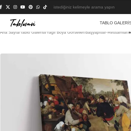
TABLO GALERIS
Ana Sayfa
/
Tablo Galerisi
/
Yağlı Boya Görseller
/
Başyapıtlar-Ressamlar
/
K
-23%