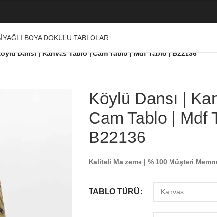
I
YAĞLI BOYA DOKULU TABLOLAR
öylü Dansı | Kanvas Tablo | Cam Tablo | Mdf Tablo | B22136
Köylü Dansı | Kan
Cam Tablo | Mdf T
B22136
Kaliteli Malzeme | % 100 Müşteri Memn
TABLO TÜRÜ