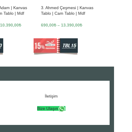
 Adam | Kanvas
3. Ahmed Çeşmesi | Kanvas
m Tablo | Mdf
Tablo | Cam Tablo | Mdf
3246
Tablo | A16307
10.390,00
₺
690,00
₺
–
13.390,00
₺
İletişim
Bize Ulaşın