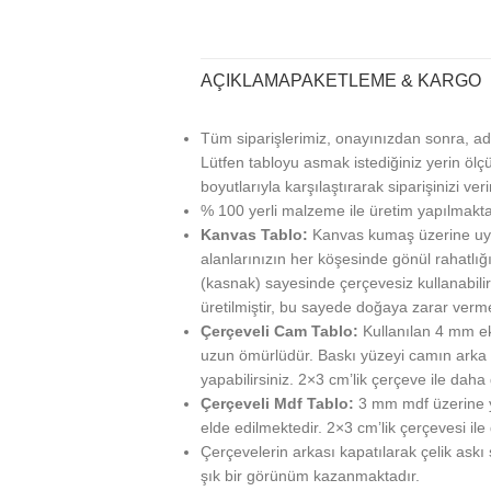
AÇIKLAMA
PAKETLEME & KARGO
Tüm siparişlerimiz, onayınızdan sonra, ad
Lütfen tabloyu asmak istediğiniz yerin ölçü
boyutlarıyla karşılaştırarak siparişinizi veri
% 100 yerli malzeme ile üretim yapılmakta
Kanvas Tablo:
Kanvas kumaş üzerine uy
alanlarınızın her köşesinde gönül rahatlığı
(kasnak) sayesinde çerçevesiz kullanabilir
üretilmiştir, bu sayede doğaya zarar verm
Çerçeveli Cam Tablo:
Kullanılan 4 mm ek
uzun ömürlüdür. Baskı yüzeyi camın arka ta
yapabilirsiniz. 2×3 cm’lik çerçeve ile daha g
Çerçeveli Mdf Tablo:
3 mm mdf üzerine ya
elde edilmektedir. 2×3 cm’lik çerçevesi ile
Çerçevelerin arkası kapatılarak çelik askı
şık bir görünüm kazanmaktadır.