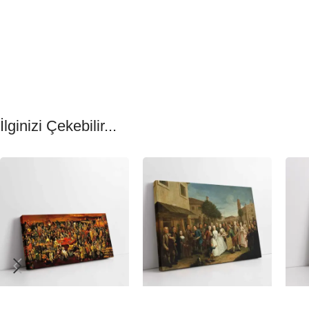
İlginizi Çekebilir...
-23%
-23%
-23