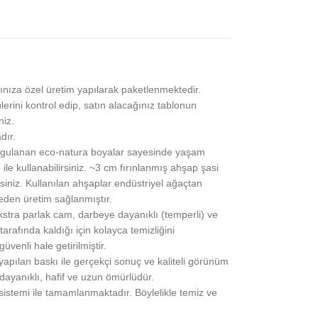
ınıza özel üretim yapılarak paketlenmektedir.
lerini kontrol edip, satın alacağınız tablonun
niz.
dır.
gulanan eco-natura boyalar sayesinde yaşam
 ile kullanabilirsiniz. ~3 cm fırınlanmış ahşap şasi
siniz. Kullanılan ahşaplar endüstriyel ağaçtan
eden üretim sağlanmıştır.
stra parlak cam, darbeye dayanıklı (temperli) ve
rafında kaldığı için kolayca temizliğini
üvenli hale getirilmiştir.
pılan baskı ile gerçekçi sonuç ve kaliteli görünüm
 dayanıklı, hafif ve uzun ömürlüdür.
 sistemi ile tamamlanmaktadır. Böylelikle temiz ve