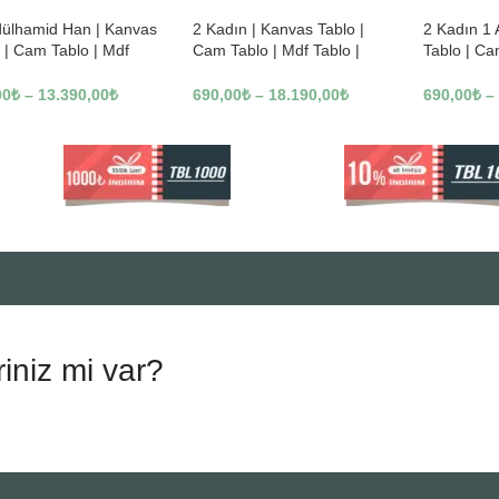
dülhamid Han | Kanvas
2 Kadın | Kanvas Tablo |
2 Kadın 1
 | Cam Tablo | Mdf
Cam Tablo | Mdf Tablo |
Tablo | Ca
 | A10010
B13362
Tablo | B1
00
₺
–
13.390,00
₺
690,00
₺
–
18.190,00
₺
690,00
₺
–
riniz mi var?
.