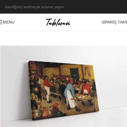
SIPARIŞ TAKI
MENU
Ana Sayfa
/
Tablo Galerisi
/
Yağlı Boya Görseller
/
Başyapıtlar-Ressamlar
-23%