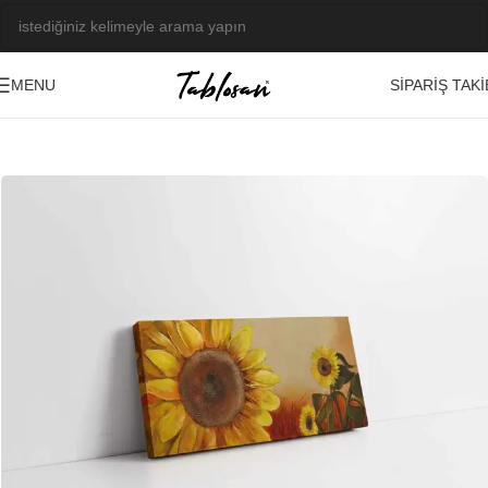
SIPARIŞ TAKI
MENU
Ana Sayfa
/
Tablo Galerisi
/
Yağlı Boya Görseller
/
Bitki-Çiçek-Meyve
-23%