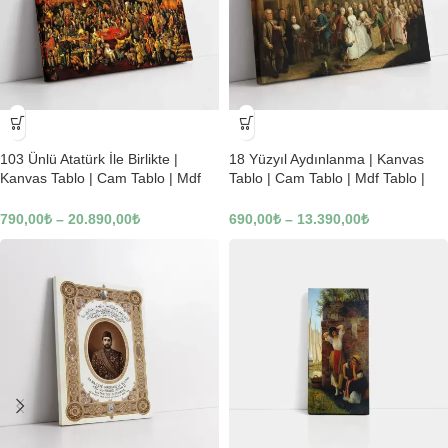
-23%
-23%
103 Ünlü Atatürk İle Birlikte |
18 Yüzyıl Aydınlanma | Kanvas
Kanvas Tablo | Cam Tablo | Mdf
Tablo | Cam Tablo | Mdf Tablo |
Tablo | B22619
B02169
790,00
₺
–
20.890,00
₺
690,00
₺
–
13.390,00
₺