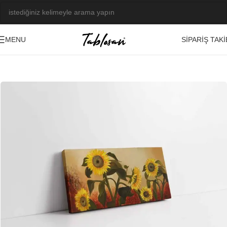
SIPARIŞ TAKI
MENU
Ana Sayfa
/
Tablo Galerisi
/
Yağlı Boya Görseller
/
Bitki-Çiçek-Meyve
-23%