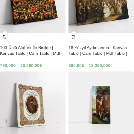
-23%
-23%
103 Ünlü Atatürk İle Birlikte |
18 Yüzyıl Aydınlanma | Kanvas
Kanvas Tablo | Cam Tablo | Mdf
Tablo | Cam Tablo | Mdf Tablo |
Tablo | B22619
B02169
790,00
₺
–
20.890,00
₺
690,00
₺
–
13.390,00
₺