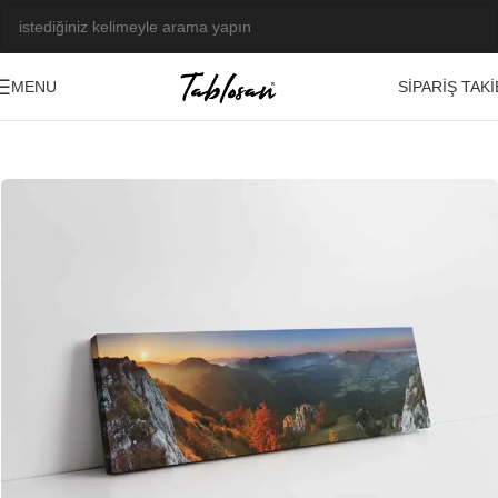
SIPARIŞ TAKI
MENU
Ana Sayfa
/
Tablo Galerisi
/
Fotoğraf Görseller
/
Manzara-Şehir
-21%