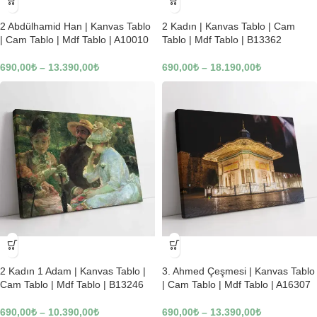
-23%
-23%
2 Abdülhamid Han | Kanvas Tablo
2 Kadın | Kanvas Tablo | Cam
| Cam Tablo | Mdf Tablo | A10010
Tablo | Mdf Tablo | B13362
690,00
₺
–
13.390,00
₺
690,00
₺
–
18.190,00
₺
-23%
-23%
2 Kadın 1 Adam | Kanvas Tablo |
3. Ahmed Çeşmesi | Kanvas Tablo
Cam Tablo | Mdf Tablo | B13246
| Cam Tablo | Mdf Tablo | A16307
690,00
₺
–
10.390,00
₺
690,00
₺
–
13.390,00
₺