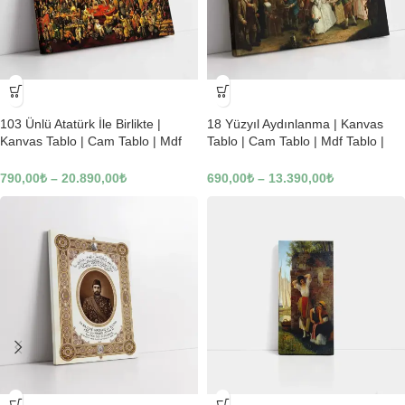
-23%
-23%
103 Ünlü Atatürk İle Birlikte |
18 Yüzyıl Aydınlanma | Kanvas
Kanvas Tablo | Cam Tablo | Mdf
Tablo | Cam Tablo | Mdf Tablo |
Tablo | B22619
B02169
790,00
₺
–
20.890,00
₺
690,00
₺
–
13.390,00
₺