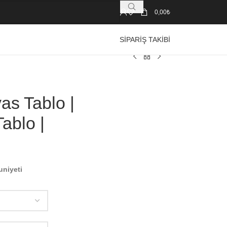
0,00
₺
SIPARIŞ TAKIBI
as Tablo |
ablo |
uniyeti