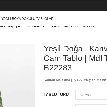
I
YAĞLI BOYA DOKULU TABLOLAR
eşil Doğa | Kanvas Tablo | Cam Tablo | Mdf Tablo | B22283
Yeşil Doğa | Kanv
Cam Tablo | Mdf T
B22283
Kaliteli Malzeme | % 100 Müşteri Memn
TABLO TÜRÜ