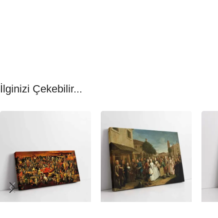
İlginizi Çekebilir...
-23%
-23%
-23