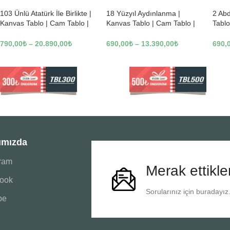
103 Ünlü Atatürk İle Birlikte |
18 Yüzyıl Aydınlanma |
2 Ab
Kanvas Tablo | Cam Tablo |
Kanvas Tablo | Cam Tablo |
Tablo
Mdf Tablo | B22619
Mdf Tablo | B02169
Tablo
790,00
₺
–
20.890,00
₺
690,00
₺
–
13.390,00
₺
690,
ımızda
gram
Merak ettikle
ook
Sorularınız için buradayız
be