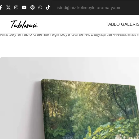
TABLO GALERIS
Ana Sayfa
/
Tablo Galerisi
/
Yağlı Boya Görseller
/
Başyapıtlar-Ressamlar
/
Y
-23%