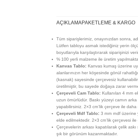
AÇIKLAMA
PAKETLEME & KARGO
Tüm siparişlerimiz, onayınızdan sonra, ad
Lütfen tabloyu asmak istediğiniz yerin ölçü
boyutlarıyla karşılaştırarak siparişinizi veri
% 100 yerli malzeme ile üretim yapılmakta
Kanvas Tablo:
Kanvas kumaş üzerine uy
alanlarınızın her köşesinde gönül rahatlığı
(kasnak) sayesinde çerçevesiz kullanabilir
üretilmiştir, bu sayede doğaya zarar verm
Çerçeveli Cam Tablo:
Kullanılan 4 mm ek
uzun ömürlüdür. Baskı yüzeyi camın arka ta
yapabilirsiniz. 2×3 cm’lik çerçeve ile daha g
Çerçeveli Mdf Tablo:
3 mm mdf üzerine ya
elde edilmektedir. 2×3 cm’lik çerçevesi ile
Çerçevelerin arkası kapatılarak çelik askı
şık bir görünüm kazanmaktadır.