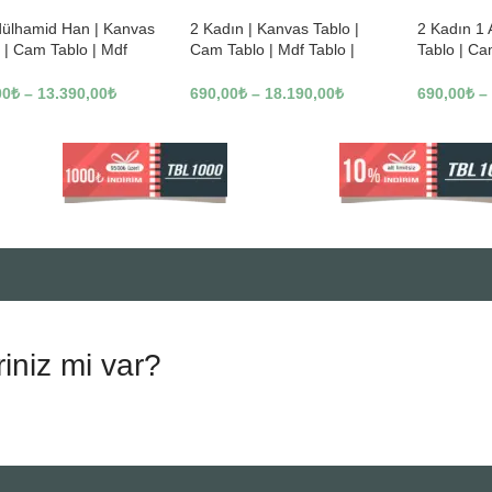
dülhamid Han | Kanvas
2 Kadın | Kanvas Tablo |
2 Kadın 1
 | Cam Tablo | Mdf
Cam Tablo | Mdf Tablo |
Tablo | Ca
 | A10010
B13362
Tablo | B1
00
₺
–
13.390,00
₺
690,00
₺
–
18.190,00
₺
690,00
₺
–
riniz mi var?
.