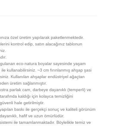
ınıza özel üretim yapılarak paketlenmektedir.
lerini kontrol edip, satın alacağınız tablonun
niz.
dır.
gulanan eco-natura boyalar sayesinde yaşam
 ile kullanabilirsiniz. ~3 cm fırınlanmış ahşap şasi
siniz. Kullanılan ahşaplar endüstriyel ağaçtan
eden üretim sağlanmıştır.
stra parlak cam, darbeye dayanıklı (temperli) ve
rafında kaldığı için kolayca temizliğini
üvenli hale getirilmiştir.
pılan baskı ile gerçekçi sonuç ve kaliteli görünüm
 dayanıklı, hafif ve uzun ömürlüdür.
 sistemi ile tamamlanmaktadır. Böylelikle temiz ve