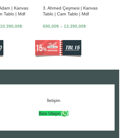
 Adam | Kanvas
3. Ahmed Çeşmesi | Kanvas
m Tablo | Mdf
Tablo | Cam Tablo | Mdf
3246
Tablo | A16307
10.390,00
₺
690,00
₺
–
13.390,00
₺
İletişim
Bize Ulaşın