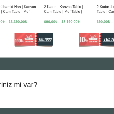
dülhamid Han | Kanvas
2 Kadın | Kanvas Tablo |
2 Kadın 1
 | Cam Tablo | Mdf
Cam Tablo | Mdf Tablo |
Tablo | Ca
 | A10010
B13362
Tablo | B1
00
₺
–
13.390,00
₺
690,00
₺
–
18.190,00
₺
690,00
₺
–
riniz mi var?
.