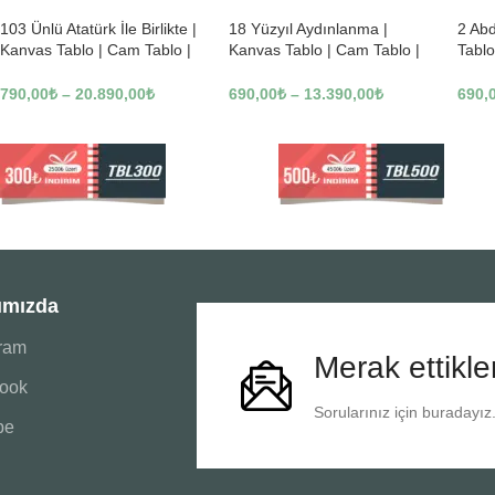
103 Ünlü Atatürk İle Birlikte |
18 Yüzyıl Aydınlanma |
2 Ab
Kanvas Tablo | Cam Tablo |
Kanvas Tablo | Cam Tablo |
Tablo
Mdf Tablo | B22619
Mdf Tablo | B02169
Tablo
790,00
₺
–
20.890,00
₺
690,00
₺
–
13.390,00
₺
690,
ımızda
gram
Merak ettikle
ook
Sorularınız için buradayız
be