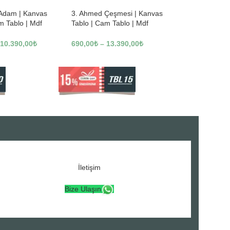
 Adam | Kanvas
3. Ahmed Çeşmesi | Kanvas
m Tablo | Mdf
Tablo | Cam Tablo | Mdf
3246
Tablo | A16307
10.390,00
₺
690,00
₺
–
13.390,00
₺
İletişim
Bize Ulaşın