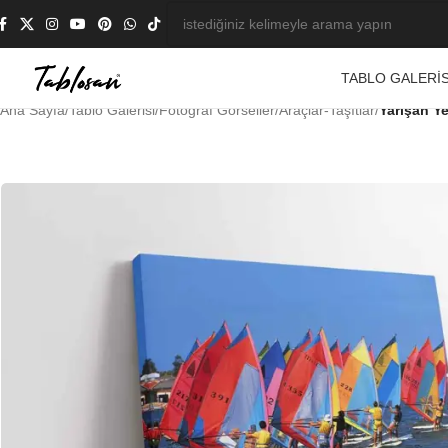
TABLO GALERIS
Ana Sayfa
/
Tablo Galerisi
/
Fotoğraf Görseller
/
Araçlar-Taşıtlar
/
Yarışan Ye
-23%