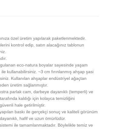
ınıza özel üretim yapılarak paketlenmektedir.
lerini kontrol edip, satın alacağınız tablonun
niz.
dır.
gulanan eco-natura boyalar sayesinde yaşam
 ile kullanabilirsiniz. ~3 cm fırınlanmış ahşap şasi
siniz. Kullanılan ahşaplar endüstriyel ağaçtan
eden üretim sağlanmıştır.
stra parlak cam, darbeye dayanıklı (temperli) ve
rafında kaldığı için kolayca temizliğini
üvenli hale getirilmiştir.
pılan baskı ile gerçekçi sonuç ve kaliteli görünüm
 dayanıklı, hafif ve uzun ömürlüdür.
 sistemi ile tamamlanmaktadır. Böylelikle temiz ve