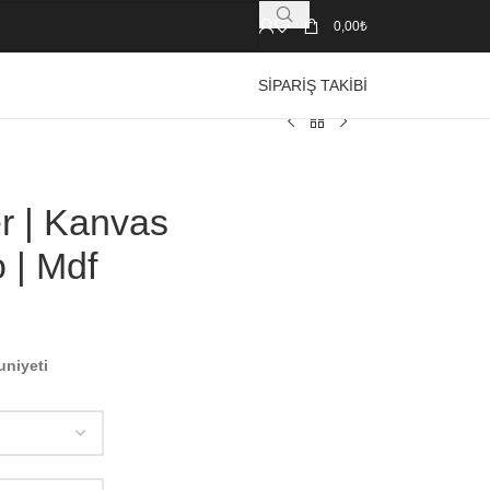
0,00
₺
SIPARIŞ TAKIBI
er | Kanvas
 | Mdf
uniyeti