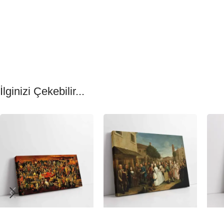
İlginizi Çekebilir...
-23%
-23%
-23