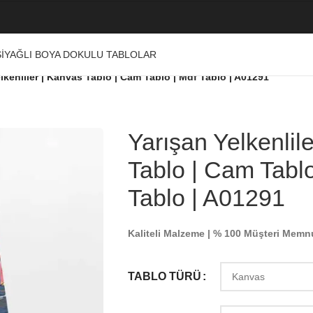
I
YAĞLI BOYA DOKULU TABLOLAR
lkenliler | Kanvas Tablo | Cam Tablo | Mdf Tablo | A01291
Yarışan Yelkenlil
Tablo | Cam Tablo
Tablo | A01291
Kaliteli Malzeme | % 100 Müşteri Memn
TABLO TÜRÜ