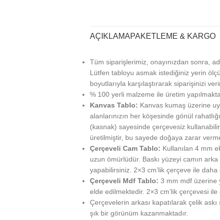
AÇIKLAMA
PAKETLEME & KARGO
Tüm siparişlerimiz, onayınızdan sonra, ad
Lütfen tabloyu asmak istediğiniz yerin ölçü
boyutlarıyla karşılaştırarak siparişinizi veri
% 100 yerli malzeme ile üretim yapılmakta
Kanvas Tablo:
Kanvas kumaş üzerine uy
alanlarınızın her köşesinde gönül rahatlığı
(kasnak) sayesinde çerçevesiz kullanabilir
üretilmiştir, bu sayede doğaya zarar verm
Çerçeveli Cam Tablo:
Kullanılan 4 mm ek
uzun ömürlüdür. Baskı yüzeyi camın arka ta
yapabilirsiniz. 2×3 cm’lik çerçeve ile daha g
Çerçeveli Mdf Tablo:
3 mm mdf üzerine ya
elde edilmektedir. 2×3 cm’lik çerçevesi ile
Çerçevelerin arkası kapatılarak çelik askı
şık bir görünüm kazanmaktadır.