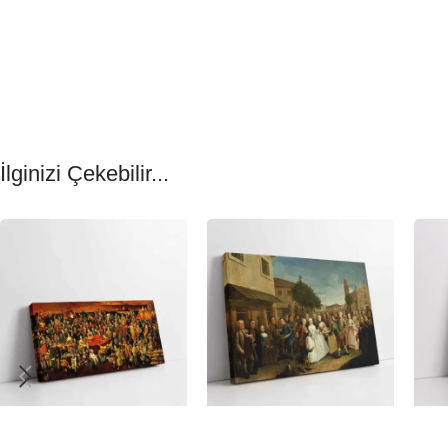
İlginizi Çekebilir...
-23%
-23%
-23