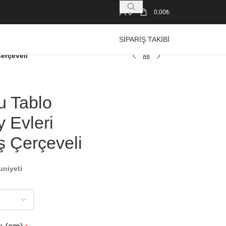
0,00
₺
SIPARIŞ TAKIBI
erçeveli
u Tablo
 Evleri
 Çerçeveli
uniyeti