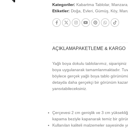
Kategoriler:
Kabartma Tablolar
,
Manzara
Etiketler:
Doğa
,
Evleri
,
Gümüş
,
Köy
,
Man
AÇIKLAMA
PAKETLEME & KARGO
Yağlı boya dokulu tablolarımız, siparişini
boya uygulanarak tamamlanmaktadır. Tuva
böylece gerçek yağlı boya tablo görünümü 
detayda daha gerçekçi bir görünüm kazanan 
yansıtabileceksiniz.
Çerçevesi 2 cm genişlik ve 3 cm yüksekliği
kapama beziyle kapanarak temiz bir görün
Kullanılan kaliteli malzemeler sayesinde y