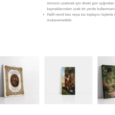
ömrünü uzatmak için direkt gün ışığından ko
kaynaklarından uzak bir yerde kullanmanız 
Hafif nemli bez veya toz toplayıcı tüylerle 
mukavemetlidir.
%
-23%
-23%