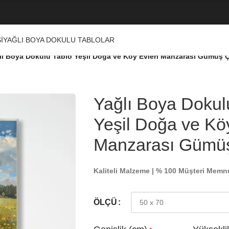
I
YAĞLI BOYA DOKULU TABLOLAR
lı Boya Dokulu Tablo Yeşil Doğa ve Köy Evleri Manzarası Gümüş Ç
Yağlı Boya Dokul
Yeşil Doğa ve Köy
Manzarası Gümüş
Kaliteli Malzeme | % 100 Müşteri Memn
ÖLÇÜ