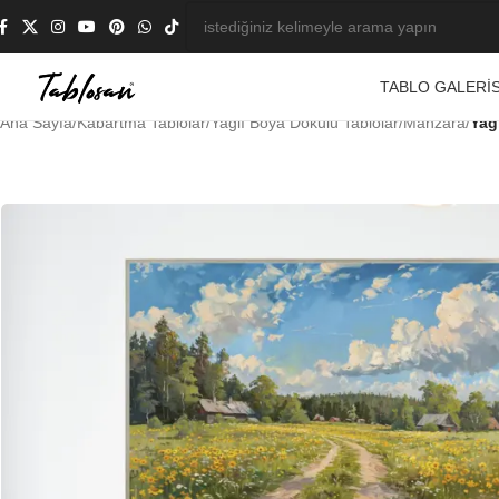
TABLO GALERIS
Ana Sayfa
/
Kabartma Tablolar
/
Yağlı Boya Dokulu Tablolar
/
Manzara
/
Yağ
-20%