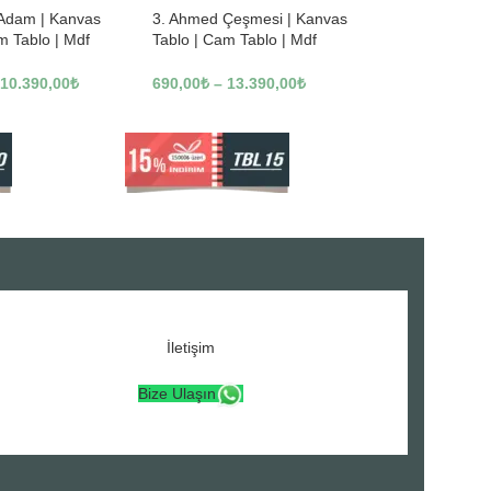
 Adam | Kanvas
3. Ahmed Çeşmesi | Kanvas
m Tablo | Mdf
Tablo | Cam Tablo | Mdf
3246
Tablo | A16307
10.390,00
₺
690,00
₺
–
13.390,00
₺
İletişim
Bize Ulaşın