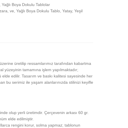
,
Yağlı Boya Dokulu Tablolar
zara
,
ve
,
Yağlı Boya Dokulu Tablo
,
Yatay
,
Yeşil
z üzerine üretilip ressamlarımız tarafından kabartma
l yüzeyinin tamamına işlem yapılmaktadır;
elde edilir. Tasarım ve baskı kalitesi sayesinde her
bu serimiz ile yaşam alanlarınızda stilinizi keyifle
nde olup yerli üretimdir. Çerçevenin arkası 60 gr.
üm elde edilmiştir.
ıllarca rengini korur, solma yapmaz; tablonun