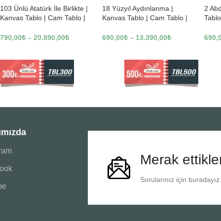
103 Ünlü Atatürk İle Birlikte |
18 Yüzyıl Aydınlanma |
2 Ab
Kanvas Tablo | Cam Tablo |
Kanvas Tablo | Cam Tablo |
Tablo
Mdf Tablo | B22619
Mdf Tablo | B02169
Tablo
790,00
₺
–
20.890,00
₺
690,00
₺
–
13.390,00
₺
690,
ımızda
gram
Merak ettikle
ook
Sorularınız için buradayız
be