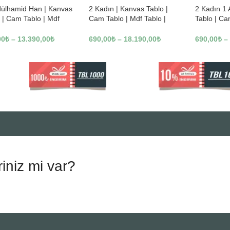
dülhamid Han | Kanvas
2 Kadın | Kanvas Tablo |
2 Kadın 1
 | Cam Tablo | Mdf
Cam Tablo | Mdf Tablo |
Tablo | Ca
 | A10010
B13362
Tablo | B1
00
₺
–
13.390,00
₺
690,00
₺
–
18.190,00
₺
690,00
₺
–
riniz mi var?
.