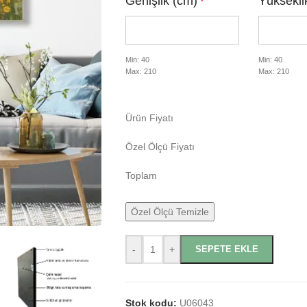
Genişlik (cm)
Yüksekli
*
Min: 40
Min: 40
Max: 210
Max: 210
Ürün Fiyatı
Özel Ölçü Fiyatı
Toplam
Özel Ölçü Temizle
-
+
SEPETE EKLE
Stok kodu:
U06043