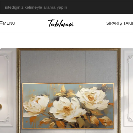
SIPARIŞ TAKI
MENU
Ana Sayfa
/
Kabartma Tablolar
/
Yağlı Boya Dokulu Tablolar
/
Çiçek
-21%