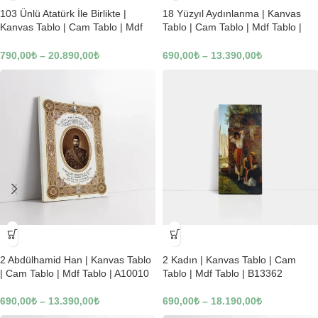
103 Ünlü Atatürk İle Birlikte |
18 Yüzyıl Aydınlanma | Kanvas
Kanvas Tablo | Cam Tablo | Mdf
Tablo | Cam Tablo | Mdf Tablo |
Tablo | B22619
B02169
790,00
₺
–
20.890,00
₺
690,00
₺
–
13.390,00
₺
-23%
-23%
2 Abdülhamid Han | Kanvas Tablo
2 Kadın | Kanvas Tablo | Cam
| Cam Tablo | Mdf Tablo | A10010
Tablo | Mdf Tablo | B13362
690,00
₺
–
13.390,00
₺
690,00
₺
–
18.190,00
₺