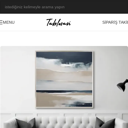
SIPARIŞ TAKI
MENU
Ana Sayfa
/
Kabartma Tablolar
/
Yağlı Boya Dokulu Tablolar
/
Soyut
-21%