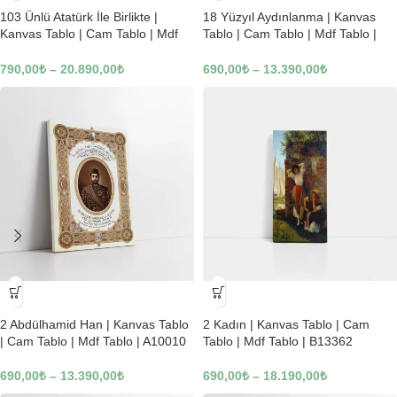
103 Ünlü Atatürk İle Birlikte |
18 Yüzyıl Aydınlanma | Kanvas
Kanvas Tablo | Cam Tablo | Mdf
Tablo | Cam Tablo | Mdf Tablo |
Tablo | B22619
B02169
790,00
₺
–
20.890,00
₺
690,00
₺
–
13.390,00
₺
-23%
-23%
2 Abdülhamid Han | Kanvas Tablo
2 Kadın | Kanvas Tablo | Cam
| Cam Tablo | Mdf Tablo | A10010
Tablo | Mdf Tablo | B13362
690,00
₺
–
13.390,00
₺
690,00
₺
–
18.190,00
₺