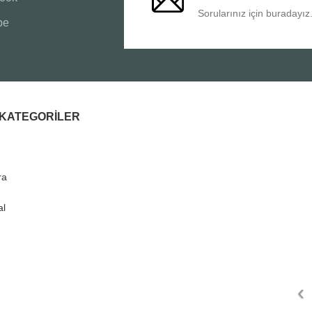
Sorularınız için buradayız
be
I KATEGORILER
ra
al