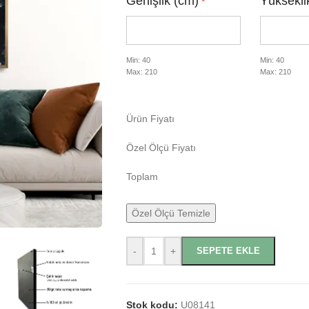
Genişlik (cm)
Yüksekli
*
Min: 40
Min: 40
Max: 210
Max: 210
Ürün Fiyatı
Özel Ölçü Fiyatı
Toplam
Özel Ölçü Temizle
-
+
SEPETE EKLE
Stok kodu:
U08141