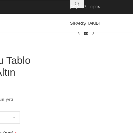
0,00
₺
SIPARIŞ TAKIBI
u Tablo
ltın
uniyeti