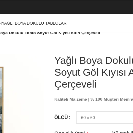
I
YAĞLI BOYA DOKULU TABLOLAR
Boya Dokulu Tablo Soyut Göl Kıyısı Altın Çerçeveli
Yağlı Boya Dokul
Soyut Göl Kıyısı A
Çerçeveli
Kaliteli Malzeme | % 100 Müşteri Memn
ÖLÇÜ