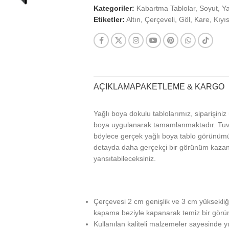
Kategoriler:
Kabartma Tablolar
,
Soyut
,
Ya
Etiketler:
Altın
,
Çerçeveli
,
Göl
,
Kare
,
Kıyıs
AÇIKLAMA
PAKETLEME & KARGO
Yağlı boya dokulu tablolarımız, siparişini
boya uygulanarak tamamlanmaktadır. Tuva
böylece gerçek yağlı boya tablo görünümü 
detayda daha gerçekçi bir görünüm kazanan 
yansıtabileceksiniz.
Çerçevesi 2 cm genişlik ve 3 cm yüksekliği
kapama beziyle kapanarak temiz bir görün
Kullanılan kaliteli malzemeler sayesinde y