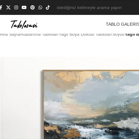
TABLO GALERIS
Ana Sayfa
/
Kabartma Tablolar
/
Yağlı Boya Dokulu Tablolar
/
Soyut
/
Yağlı 
-21%