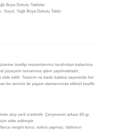
ğlı Boya Dokulu Tablolar
ı
,
Soyut
,
Yağlı Boya Dokulu Tablo
z üzerine üretilip ressamlarımız tarafından kabartma
l yüzeyinin tamamına işlem yapılmaktadır;
elde edilir. Tasarım ve baskı kalitesi sayesinde her
bu serimiz ile yaşam alanlarınızda stilinizi keyifle
nde olup yerli üretimdir. Çerçevenin arkası 60 gr.
üm elde edilmiştir.
ıllarca rengini korur, solma yapmaz; tablonun