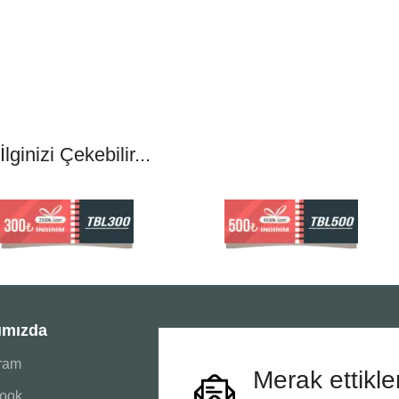
İlginizi Çekebilir...
ımızda
gram
Merak ettikle
ook