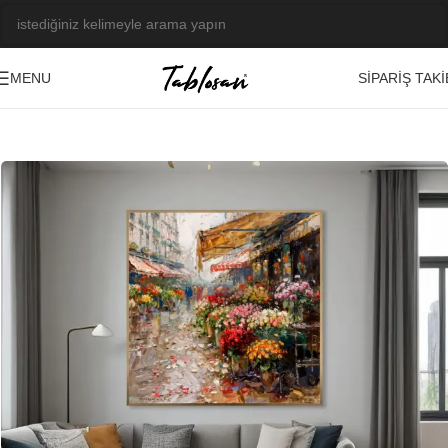
SIPARIŞ TAKI
MENU
Ana Sayfa
/
Kabartma Tablolar
/
Yağlı Boya Dokulu Tablolar
/
Şehir
-21%