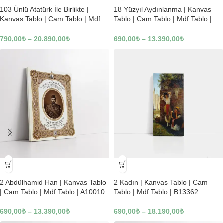
103 Ünlü Atatürk İle Birlikte |
18 Yüzyıl Aydınlanma | Kanvas
Kanvas Tablo | Cam Tablo | Mdf
Tablo | Cam Tablo | Mdf Tablo |
Tablo | B22619
B02169
790,00
₺
–
20.890,00
₺
690,00
₺
–
13.390,00
₺
-23%
-23%
2 Abdülhamid Han | Kanvas Tablo
2 Kadın | Kanvas Tablo | Cam
| Cam Tablo | Mdf Tablo | A10010
Tablo | Mdf Tablo | B13362
690,00
₺
–
13.390,00
₺
690,00
₺
–
18.190,00
₺