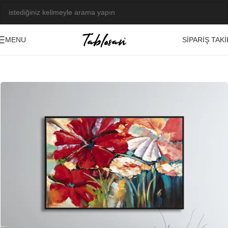
SIPARIŞ TAKI
MENU
Ana Sayfa
/
Kabartma Tablolar
/
Yağlı Boya Dokulu Tablolar
/
Çiçek
-20%