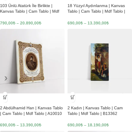
103 Ünlü Atatürk İle Birlikte |
18 Yüzyıl Aydınlanma | Kanvas
Kanvas Tablo | Cam Tablo | Mdf
Tablo | Cam Tablo | Mdf Tablo |
Tablo | B22619
B02169
790,00
₺
–
20.890,00
₺
690,00
₺
–
13.390,00
₺
-23%
-23%
2 Abdülhamid Han | Kanvas Tablo
2 Kadın | Kanvas Tablo | Cam
| Cam Tablo | Mdf Tablo | A10010
Tablo | Mdf Tablo | B13362
690,00
₺
–
13.390,00
₺
690,00
₺
–
18.190,00
₺