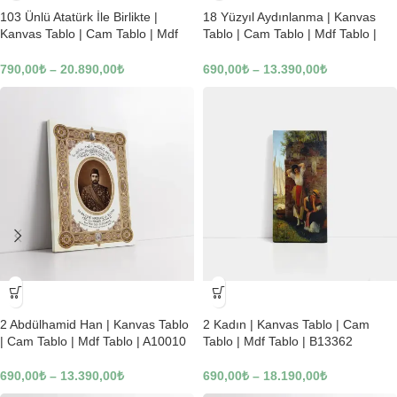
103 Ünlü Atatürk İle Birlikte |
18 Yüzyıl Aydınlanma | Kanvas
Kanvas Tablo | Cam Tablo | Mdf
Tablo | Cam Tablo | Mdf Tablo |
Tablo | B22619
B02169
790,00
₺
–
20.890,00
₺
690,00
₺
–
13.390,00
₺
-23%
-23%
2 Abdülhamid Han | Kanvas Tablo
2 Kadın | Kanvas Tablo | Cam
| Cam Tablo | Mdf Tablo | A10010
Tablo | Mdf Tablo | B13362
690,00
₺
–
13.390,00
₺
690,00
₺
–
18.190,00
₺