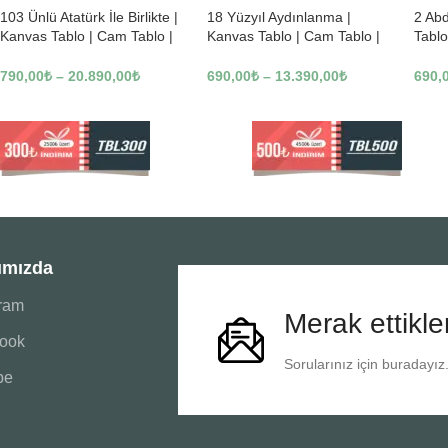
103 Ünlü Atatürk İle Birlikte |
18 Yüzyıl Aydınlanma |
2 Ab
Kanvas Tablo | Cam Tablo |
Kanvas Tablo | Cam Tablo |
Tablo
Mdf Tablo | B22619
Mdf Tablo | B02169
Tablo
790,00
₺
–
20.890,00
₺
690,00
₺
–
13.390,00
₺
690,
ımızda
gram
Merak ettikle
ook
Sorularınız için buradayız
be