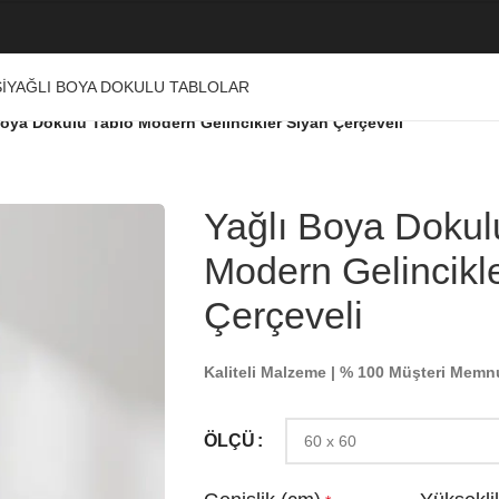
I
YAĞLI BOYA DOKULU TABLOLAR
Boya Dokulu Tablo Modern Gelincikler Siyah Çerçeveli
Yağlı Boya Dokul
Modern Gelincikl
Çerçeveli
Kaliteli Malzeme | % 100 Müşteri Memn
ÖLÇÜ