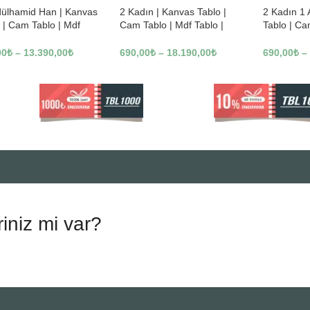
dülhamid Han | Kanvas
2 Kadın | Kanvas Tablo |
2 Kadın 1
 | Cam Tablo | Mdf
Cam Tablo | Mdf Tablo |
Tablo | Ca
 | A10010
B13362
Tablo | B1
00
₺
–
13.390,00
₺
690,00
₺
–
18.190,00
₺
690,00
₺
–
riniz mi var?
.