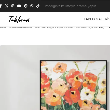
TABLO GALERIS
Ana Sayfa
/
Kabartma Tablolar
/
Yağlı Boya Dokulu Tablolar
/
Çiçek
/
Yağlı 
-21%