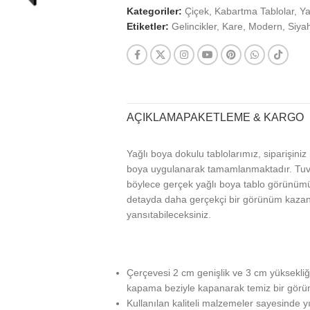
Kategoriler:
Çiçek
,
Kabartma Tablolar
,
Ya
Etiketler:
Gelincikler
,
Kare
,
Modern
,
Siya
AÇIKLAMA
PAKETLEME & KARGO
Yağlı boya dokulu tablolarımız, siparişini
boya uygulanarak tamamlanmaktadır. Tuva
böylece gerçek yağlı boya tablo görünümü 
detayda daha gerçekçi bir görünüm kazanan 
yansıtabileceksiniz.
Çerçevesi 2 cm genişlik ve 3 cm yüksekliği
kapama beziyle kapanarak temiz bir görün
Kullanılan kaliteli malzemeler sayesinde y