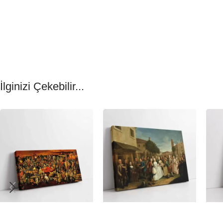
İlginizi Çekebilir...
-23%
-23%
-23