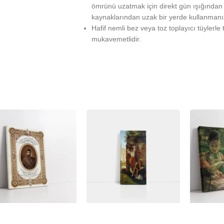
ömrünü uzatmak için direkt gün ışığından ko
kaynaklarından uzak bir yerde kullanmanız 
Hafif nemli bez veya toz toplayıcı tüylerle 
mukavemetlidir.
%
-23%
-23%