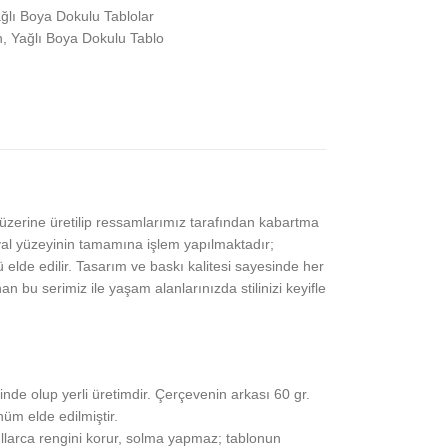
ğlı Boya Dokulu Tablolar
h
,
Yağlı Boya Dokulu Tablo
z üzerine üretilip ressamlarımız tarafından kabartma
l yüzeyinin tamamına işlem yapılmaktadır;
elde edilir. Tasarım ve baskı kalitesi sayesinde her
bu serimiz ile yaşam alanlarınızda stilinizi keyifle
nde olup yerli üretimdir. Çerçevenin arkası 60 gr.
üm elde edilmiştir.
ıllarca rengini korur, solma yapmaz; tablonun