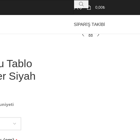
0,00
₺
SIPARIŞ TAKIBI
u Tablo
er Siyah
uniyeti