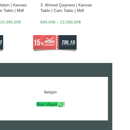
 Adam | Kanvas
3. Ahmed Çeşmesi | Kanvas
m Tablo | Mdf
Tablo | Cam Tablo | Mdf
3246
Tablo | A16307
10.390,00
₺
690,00
₺
–
13.390,00
₺
İletişim
Bize Ulaşın