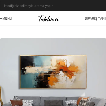
SIPARIŞ TAKI
MENU
Ana Sayfa
/
Kabartma Tablolar
/
Yağlı Boya Dokulu Tablolar
/
Soyut
-21%