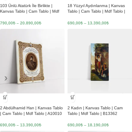
103 Ünlü Atatürk İle Birlikte |
18 Yüzyıl Aydınlanma | Kanvas
Kanvas Tablo | Cam Tablo | Mdf
Tablo | Cam Tablo | Mdf Tablo |
Tablo | B22619
B02169
790,00
₺
–
20.890,00
₺
690,00
₺
–
13.390,00
₺
-23%
-23%
2 Abdülhamid Han | Kanvas Tablo
2 Kadın | Kanvas Tablo | Cam
| Cam Tablo | Mdf Tablo | A10010
Tablo | Mdf Tablo | B13362
690,00
₺
–
13.390,00
₺
690,00
₺
–
18.190,00
₺