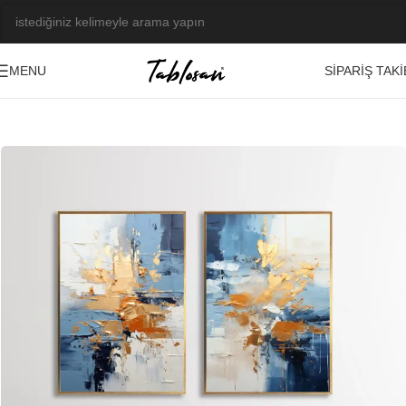
SIPARIŞ TAKI
MENU
Ana Sayfa
/
Kabartma Tablolar
/
Yağlı Boya Dokulu Tablolar
/
Soyut
-20%