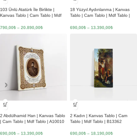
-23%
-23%
103 Ünlü Atatürk İle Birlikte |
18 Yüzyıl Aydınlanma | Kanvas
Kanvas Tablo | Cam Tablo | Mdf
Tablo | Cam Tablo | Mdf Tablo |
Tablo | B22619
B02169
790,00
₺
–
20.890,00
₺
690,00
₺
–
13.390,00
₺
-23%
-23%
2 Abdülhamid Han | Kanvas Tablo
2 Kadın | Kanvas Tablo | Cam
| Cam Tablo | Mdf Tablo | A10010
Tablo | Mdf Tablo | B13362
690,00
₺
–
13.390,00
₺
690,00
₺
–
18.190,00
₺