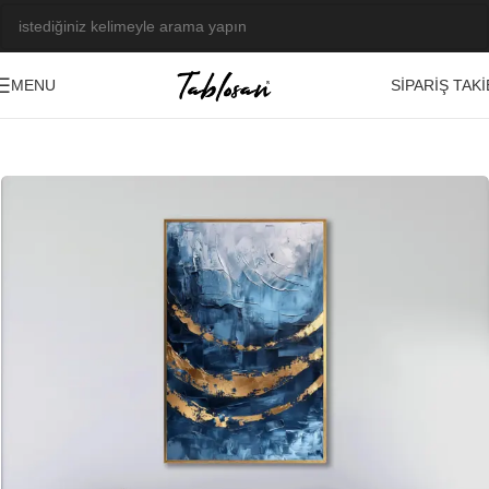
SIPARIŞ TAKI
MENU
Ana Sayfa
/
Kabartma Tablolar
/
Yağlı Boya Dokulu Tablolar
/
Soyut
-20%