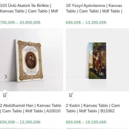
103 Ünlü Atatürk İle Birlikte |
18 Yüzyıl Aydınlanma | Kanvas
Kanvas Tablo | Cam Tablo | Mdf
Tablo | Cam Tablo | Mdf Tablo |
Tablo | B22619
B02169
790,00
₺
–
20.890,00
₺
690,00
₺
–
13.390,00
₺
-23%
-23%
2 Abdülhamid Han | Kanvas Tablo
2 Kadın | Kanvas Tablo | Cam
| Cam Tablo | Mdf Tablo | A10010
Tablo | Mdf Tablo | B13362
690,00
₺
–
13.390,00
₺
690,00
₺
–
18.190,00
₺