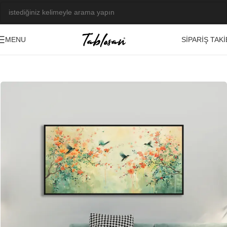
SIPARIŞ TAKI
MENU
Ana Sayfa
/
Kabartma Tablolar
/
Yağlı Boya Dokulu Tablolar
/
Hayvanlar
-21%