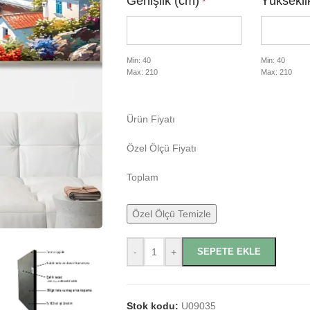
Genişlik (cm)
Yüksekli
*
Min: 40
Min: 40
Max: 210
Max: 210
Ürün Fiyatı
Özel Ölçü Fiyatı
Toplam
Özel Ölçü Temizle
-
+
SEPETE EKLE
Stok kodu:
U09035