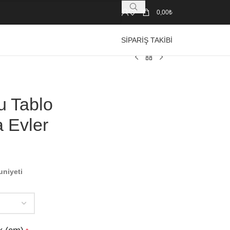
0,00
₺
SIPARIŞ TAKIBI
u Tablo
a Evler
uniyeti