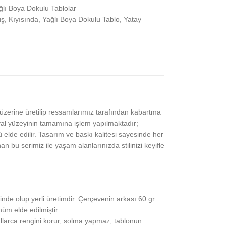
ğlı Boya Dokulu Tablolar
ş
,
Kıyısında
,
Yağlı Boya Dokulu Tablo
,
Yatay
z üzerine üretilip ressamlarımız tarafından kabartma
l yüzeyinin tamamına işlem yapılmaktadır;
elde edilir. Tasarım ve baskı kalitesi sayesinde her
bu serimiz ile yaşam alanlarınızda stilinizi keyifle
nde olup yerli üretimdir. Çerçevenin arkası 60 gr.
üm elde edilmiştir.
ıllarca rengini korur, solma yapmaz; tablonun