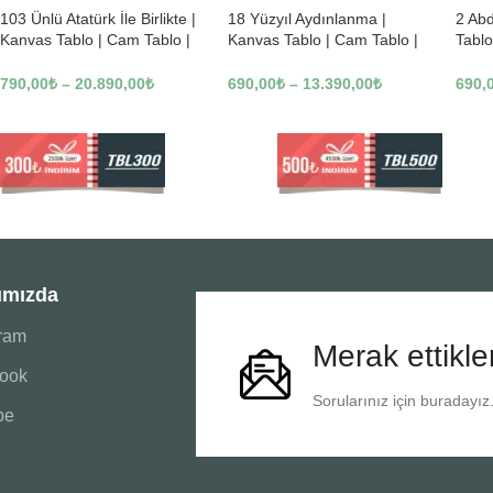
103 Ünlü Atatürk İle Birlikte |
18 Yüzyıl Aydınlanma |
2 Ab
Kanvas Tablo | Cam Tablo |
Kanvas Tablo | Cam Tablo |
Tablo
Mdf Tablo | B22619
Mdf Tablo | B02169
Tablo
790,00
₺
–
20.890,00
₺
690,00
₺
–
13.390,00
₺
690,
ımızda
gram
Merak ettikle
ook
Sorularınız için buradayız
be