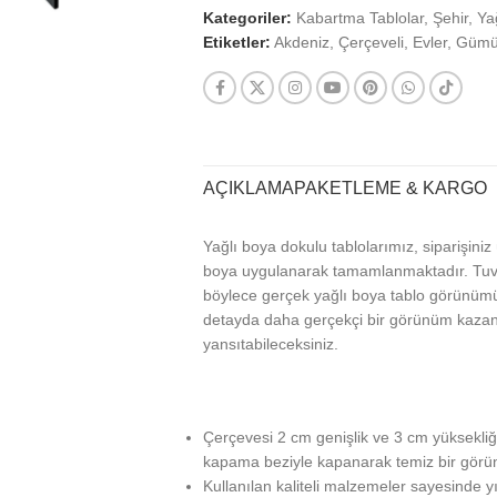
Kategoriler:
Kabartma Tablolar
,
Şehir
,
Ya
Etiketler:
Akdeniz
,
Çerçeveli
,
Evler
,
Gümü
AÇIKLAMA
PAKETLEME & KARGO
Yağlı boya dokulu tablolarımız, siparişini
boya uygulanarak tamamlanmaktadır. Tuva
böylece gerçek yağlı boya tablo görünümü 
detayda daha gerçekçi bir görünüm kazanan 
yansıtabileceksiniz.
Çerçevesi 2 cm genişlik ve 3 cm yüksekliği
kapama beziyle kapanarak temiz bir görün
Kullanılan kaliteli malzemeler sayesinde y