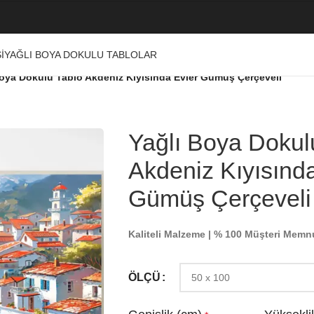
I
YAĞLI BOYA DOKULU TABLOLAR
Boya Dokulu Tablo Akdeniz Kıyısında Evler Gümüş Çerçeveli
Yağlı Boya Dokul
Akdeniz Kıyısınd
Gümüş Çerçeveli
Kaliteli Malzeme | % 100 Müşteri Memn
ÖLÇÜ