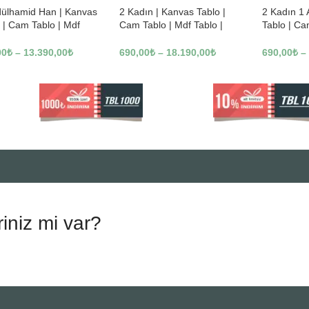
dülhamid Han | Kanvas
2 Kadın | Kanvas Tablo |
2 Kadın 1
 | Cam Tablo | Mdf
Cam Tablo | Mdf Tablo |
Tablo | Ca
 | A10010
B13362
Tablo | B1
00
₺
–
13.390,00
₺
690,00
₺
–
18.190,00
₺
690,00
₺
–
riniz mi var?
.