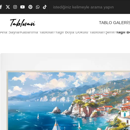
TABLO GALERIS
Ana Sayfa
/
Kabartma Tablolar
/
Yağlı Boya Dokulu Tablolar
/
Şehir
/
Yağlı 
-21%