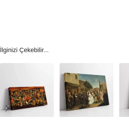
İlginizi Çekebilir...
-23%
-23%
-23