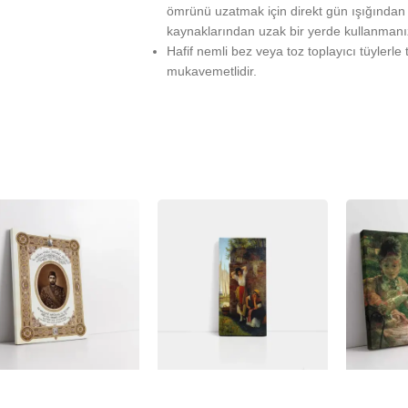
ömrünü uzatmak için direkt gün ışığından ko
kaynaklarından uzak bir yerde kullanmanız 
Hafif nemli bez veya toz toplayıcı tüylerle 
mukavemetlidir.
%
-23%
-23%