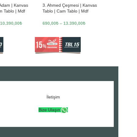
 Adam | Kanvas
3. Ahmed Çeşmesi | Kanvas
m Tablo | Mdf
Tablo | Cam Tablo | Mdf
3246
Tablo | A16307
10.390,00
₺
690,00
₺
–
13.390,00
₺
İletişim
Bize Ulaşın