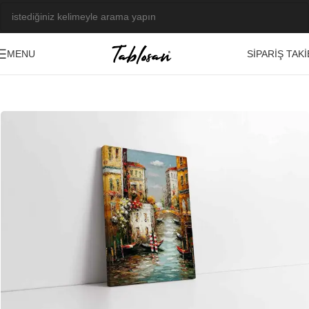
SIPARIŞ TAKI
MENU
Ana Sayfa
/
Tablo Galerisi
/
Yağlı Boya Görseller
/
Manzara-Şehir
-23%