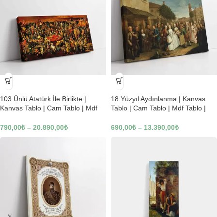
-23%
-23%
103 Ünlü Atatürk İle Birlikte |
18 Yüzyıl Aydınlanma | Kanvas
Kanvas Tablo | Cam Tablo | Mdf
Tablo | Cam Tablo | Mdf Tablo |
Tablo | B22619
B02169
790,00
₺
–
20.890,00
₺
690,00
₺
–
13.390,00
₺