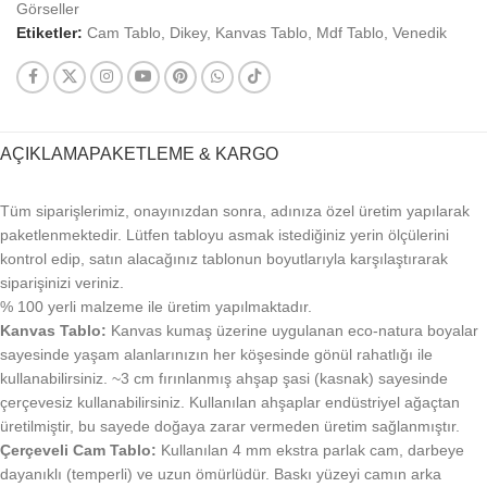
Görseller
Etiketler:
Cam Tablo
,
Dikey
,
Kanvas Tablo
,
Mdf Tablo
,
Venedik
AÇIKLAMA
PAKETLEME & KARGO
Tüm siparişlerimiz, onayınızdan sonra, adınıza özel üretim yapılarak
paketlenmektedir. Lütfen tabloyu asmak istediğiniz yerin ölçülerini
kontrol edip, satın alacağınız tablonun boyutlarıyla karşılaştırarak
siparişinizi veriniz.
% 100 yerli malzeme ile üretim yapılmaktadır.
Kanvas Tablo:
Kanvas kumaş üzerine uygulanan eco-natura boyalar
sayesinde yaşam alanlarınızın her köşesinde gönül rahatlığı ile
kullanabilirsiniz. ~3 cm fırınlanmış ahşap şasi (kasnak) sayesinde
çerçevesiz kullanabilirsiniz. Kullanılan ahşaplar endüstriyel ağaçtan
üretilmiştir, bu sayede doğaya zarar vermeden üretim sağlanmıştır.
Çerçeveli Cam Tablo:
Kullanılan 4 mm ekstra parlak cam, darbeye
dayanıklı (temperli) ve uzun ömürlüdür. Baskı yüzeyi camın arka