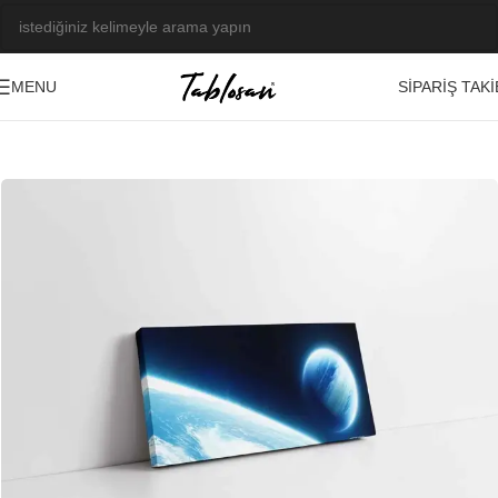
SIPARIŞ TAKI
MENU
Ana Sayfa
/
Tablo Galerisi
/
Fotoğraf Görseller
/
Uzay Çekimleri
-21%