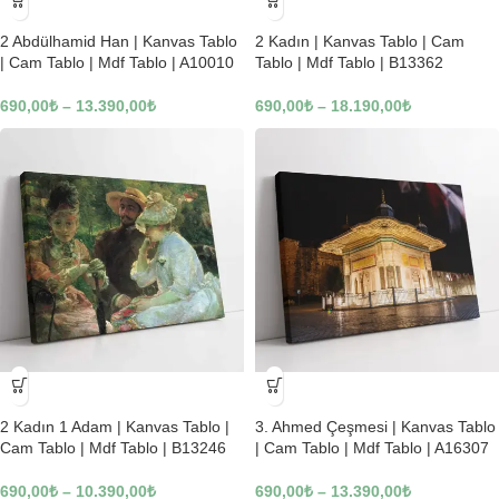
-23%
-23%
2 Abdülhamid Han | Kanvas Tablo
2 Kadın | Kanvas Tablo | Cam
| Cam Tablo | Mdf Tablo | A10010
Tablo | Mdf Tablo | B13362
690,00
₺
–
13.390,00
₺
690,00
₺
–
18.190,00
₺
-23%
-23%
2 Kadın 1 Adam | Kanvas Tablo |
3. Ahmed Çeşmesi | Kanvas Tablo
Cam Tablo | Mdf Tablo | B13246
| Cam Tablo | Mdf Tablo | A16307
690,00
₺
–
10.390,00
₺
690,00
₺
–
13.390,00
₺