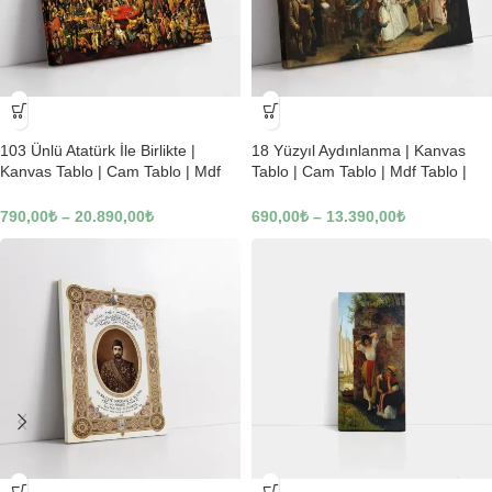
-23%
-23%
103 Ünlü Atatürk İle Birlikte |
18 Yüzyıl Aydınlanma | Kanvas
Kanvas Tablo | Cam Tablo | Mdf
Tablo | Cam Tablo | Mdf Tablo |
Tablo | B22619
B02169
790,00
₺
–
20.890,00
₺
690,00
₺
–
13.390,00
₺