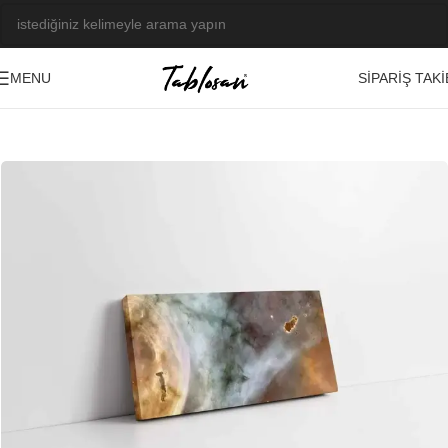
SIPARIŞ TAKI
MENU
Ana Sayfa
/
Tablo Galerisi
/
Fotoğraf Görseller
/
Uzay Çekimleri
-23%