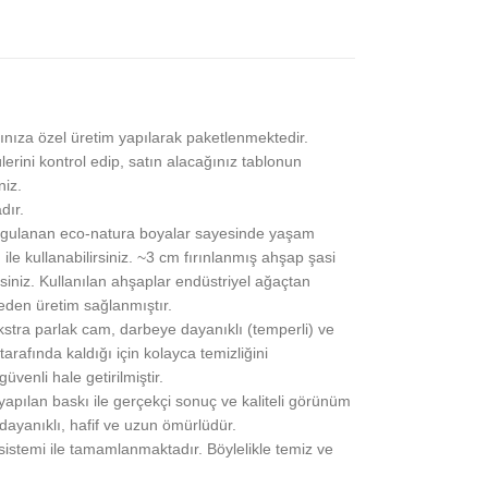
ınıza özel üretim yapılarak paketlenmektedir.
lerini kontrol edip, satın alacağınız tablonun
niz.
dır.
gulanan eco-natura boyalar sayesinde yaşam
 ile kullanabilirsiniz. ~3 cm fırınlanmış ahşap şasi
siniz. Kullanılan ahşaplar endüstriyel ağaçtan
eden üretim sağlanmıştır.
stra parlak cam, darbeye dayanıklı (temperli) ve
rafında kaldığı için kolayca temizliğini
üvenli hale getirilmiştir.
pılan baskı ile gerçekçi sonuç ve kaliteli görünüm
 dayanıklı, hafif ve uzun ömürlüdür.
 sistemi ile tamamlanmaktadır. Böylelikle temiz ve