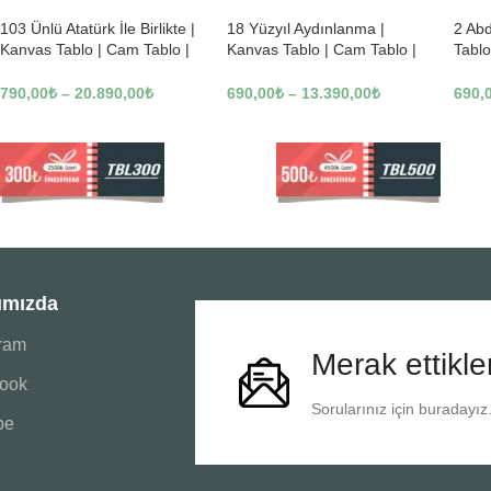
103 Ünlü Atatürk İle Birlikte |
18 Yüzyıl Aydınlanma |
2 Ab
Kanvas Tablo | Cam Tablo |
Kanvas Tablo | Cam Tablo |
Tablo
Mdf Tablo | B22619
Mdf Tablo | B02169
Tablo
790,00
₺
–
20.890,00
₺
690,00
₺
–
13.390,00
₺
690,
ımızda
gram
Merak ettikle
ook
Sorularınız için buradayız
be