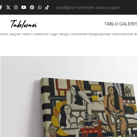
TABLO GALERIS
Ana Sayfa
/
Tablo Galerisi
/
Yağlı Boya Görseller
/
Başyapıtlar-Ressamlar
/
T
-23%