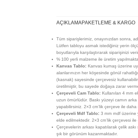
AÇIKLAMA
PAKETLEME & KARGO
Tüm siparişlerimiz, onayınızdan sonra, ad
Lütfen tabloyu asmak istediğiniz yerin ölçü
boyutlarıyla karşılaştırarak siparişinizi veri
% 100 yerli malzeme ile üretim yapılmakta
Kanvas Tablo:
Kanvas kumaş üzerine uy
alanlarınızın her köşesinde gönül rahatlığı
(kasnak) sayesinde çerçevesiz kullanabilir
üretilmiştir, bu sayede doğaya zarar verm
Çerçeveli Cam Tablo:
Kullanılan 4 mm ek
uzun ömürlüdür. Baskı yüzeyi camın arka ta
yapabilirsiniz. 2×3 cm’lik çerçeve ile daha g
Çerçeveli Mdf Tablo:
3 mm mdf üzerine ya
elde edilmektedir. 2×3 cm’lik çerçevesi ile
Çerçevelerin arkası kapatılarak çelik askı
şık bir görünüm kazanmaktadır.