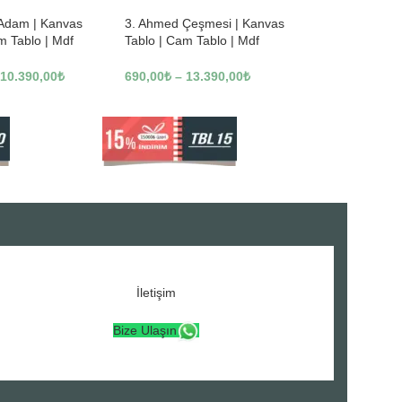
 Adam | Kanvas
3. Ahmed Çeşmesi | Kanvas
m Tablo | Mdf
Tablo | Cam Tablo | Mdf
3246
Tablo | A16307
10.390,00
₺
690,00
₺
–
13.390,00
₺
İletişim
Bize Ulaşın