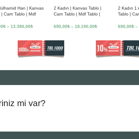
dülhamid Han | Kanvas
2 Kadın | Kanvas Tablo |
2 Kadın 1
 | Cam Tablo | Mdf
Cam Tablo | Mdf Tablo |
Tablo | Ca
 | A10010
B13362
Tablo | B1
00
₺
–
13.390,00
₺
690,00
₺
–
18.190,00
₺
690,00
₺
–
riniz mi var?
.