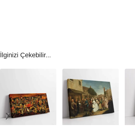
İlginizi Çekebilir...
-23%
-23%
-23