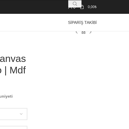
0,00
₺
SIPARIŞ TAKIBI
Kanvas
 | Mdf
uniyeti