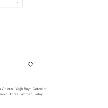
o Galerisi
,
Yağlı Boya Görseller
Tablo
,
Three
,
Women
,
Yatay