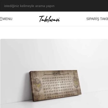
SIPARIŞ TAKI
MENU
Ana Sayfa
/
Tablo Galerisi
/
Yağlı Boya Görseller
/
Osmanlı-Çini-Hat
-23%