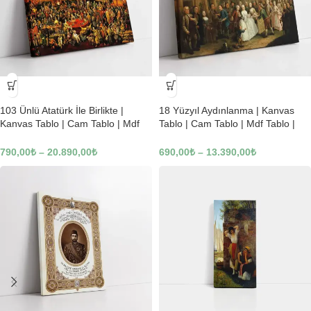
-23%
-23%
103 Ünlü Atatürk İle Birlikte |
18 Yüzyıl Aydınlanma | Kanvas
Kanvas Tablo | Cam Tablo | Mdf
Tablo | Cam Tablo | Mdf Tablo |
Tablo | B22619
B02169
790,00
₺
–
20.890,00
₺
690,00
₺
–
13.390,00
₺