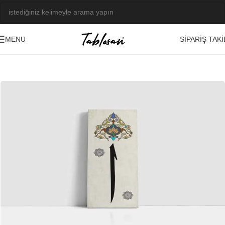
SIPARIŞ TAKI
MENU
Ana Sayfa
/
Tablo Galerisi
/
Yağlı Boya Görseller
/
Özel Tasarım
-20%