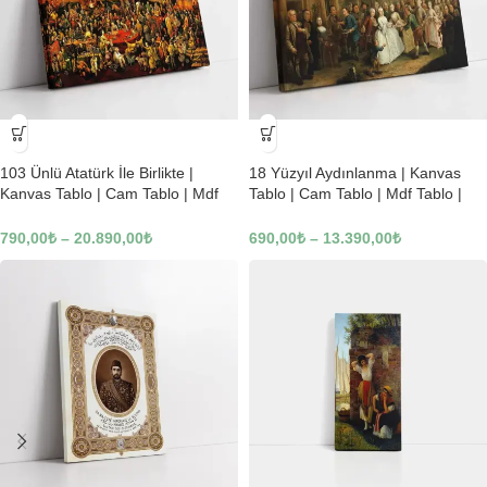
-23%
-23%
103 Ünlü Atatürk İle Birlikte |
18 Yüzyıl Aydınlanma | Kanvas
Kanvas Tablo | Cam Tablo | Mdf
Tablo | Cam Tablo | Mdf Tablo |
Tablo | B22619
B02169
790,00
₺
–
20.890,00
₺
690,00
₺
–
13.390,00
₺