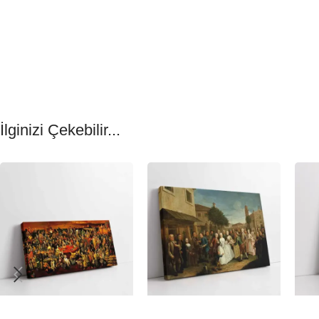
İlginizi Çekebilir...
-23%
-23%
-23