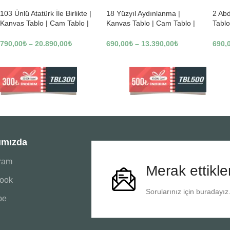
103 Ünlü Atatürk İle Birlikte |
18 Yüzyıl Aydınlanma |
2 Ab
Kanvas Tablo | Cam Tablo |
Kanvas Tablo | Cam Tablo |
Tablo
Mdf Tablo | B22619
Mdf Tablo | B02169
Tablo
790,00
₺
–
20.890,00
₺
690,00
₺
–
13.390,00
₺
690,
ımızda
gram
Merak ettikle
ook
Sorularınız için buradayız
be