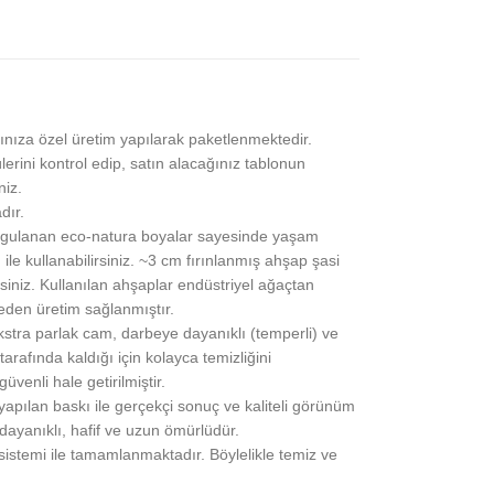
ınıza özel üretim yapılarak paketlenmektedir.
lerini kontrol edip, satın alacağınız tablonun
niz.
dır.
gulanan eco-natura boyalar sayesinde yaşam
 ile kullanabilirsiniz. ~3 cm fırınlanmış ahşap şasi
siniz. Kullanılan ahşaplar endüstriyel ağaçtan
eden üretim sağlanmıştır.
stra parlak cam, darbeye dayanıklı (temperli) ve
rafında kaldığı için kolayca temizliğini
üvenli hale getirilmiştir.
pılan baskı ile gerçekçi sonuç ve kaliteli görünüm
 dayanıklı, hafif ve uzun ömürlüdür.
 sistemi ile tamamlanmaktadır. Böylelikle temiz ve