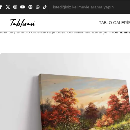
TABLO GALERIS
Ana Sayfa
/
Tablo Galerisi
/
Yağlı Boya Görseller
/
Manzara-Şehir
/
Sonbahar
-23%