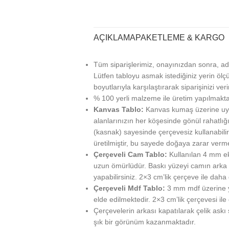
AÇIKLAMA
PAKETLEME & KARGO
Tüm siparişlerimiz, onayınızdan sonra, ad
Lütfen tabloyu asmak istediğiniz yerin ölçü
boyutlarıyla karşılaştırarak siparişinizi veri
% 100 yerli malzeme ile üretim yapılmakta
Kanvas Tablo:
Kanvas kumaş üzerine uy
alanlarınızın her köşesinde gönül rahatlığı
(kasnak) sayesinde çerçevesiz kullanabilir
üretilmiştir, bu sayede doğaya zarar verm
Çerçeveli Cam Tablo:
Kullanılan 4 mm ek
uzun ömürlüdür. Baskı yüzeyi camın arka ta
yapabilirsiniz. 2×3 cm’lik çerçeve ile daha g
Çerçeveli Mdf Tablo:
3 mm mdf üzerine ya
elde edilmektedir. 2×3 cm’lik çerçevesi ile
Çerçevelerin arkası kapatılarak çelik askı
şık bir görünüm kazanmaktadır.