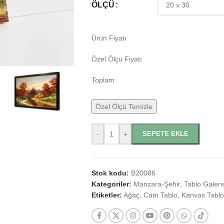
ÖLÇÜ
Ürün Fiyatı
Özel Ölçü Fiyatı
Toplam
Özel Ölçü Temizle
-
+
SEPETE EKLE
Stok kodu:
B20086
Kategoriler:
Manzara-Şehir
,
Tablo Galeris
Etiketler:
Ağaç
,
Cam Tablo
,
Kanvas Tablo