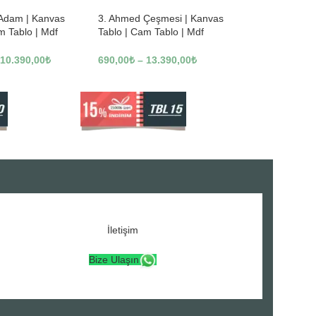
 Adam | Kanvas
3. Ahmed Çeşmesi | Kanvas
m Tablo | Mdf
Tablo | Cam Tablo | Mdf
3246
Tablo | A16307
10.390,00
₺
690,00
₺
–
13.390,00
₺
İletişim
Bize Ulaşın