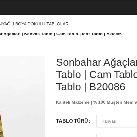
I
YAĞLI BOYA DOKULU TABLOLAR
 Ağaçları | Kanvas Tablo | Cam Tablo | Mdf Tablo | B20086
Sonbahar Ağaçlar
Tablo | Cam Tablo
Tablo | B20086
Kaliteli Malzeme | % 100 Müşteri Memn
TABLO TÜRÜ