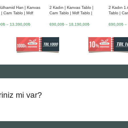
dülhamid Han | Kanvas
2 Kadın | Kanvas Tablo |
2 Kadın 1
 | Cam Tablo | Mdf
Cam Tablo | Mdf Tablo |
Tablo | Ca
 | A10010
B13362
Tablo | B1
00
₺
–
13.390,00
₺
690,00
₺
–
18.190,00
₺
690,00
₺
–
riniz mi var?
.