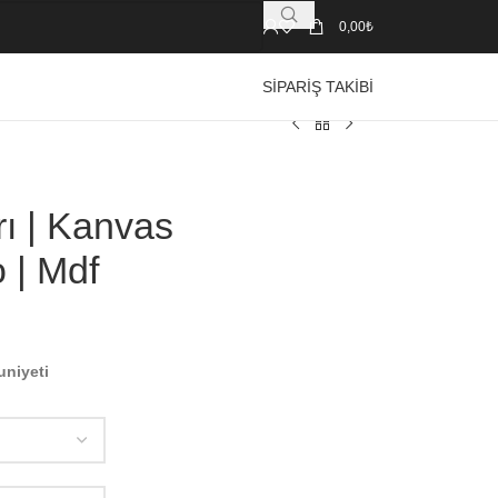
0,00
₺
SIPARIŞ TAKIBI
ı | Kanvas
 | Mdf
uniyeti