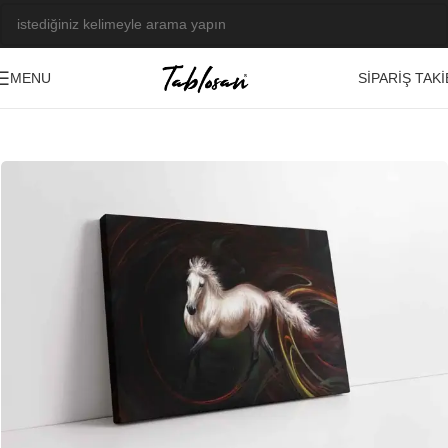
SIPARIŞ TAKI
MENU
Ana Sayfa
/
Tablo Galerisi
/
Yağlı Boya Görseller
/
Hayvanlar
-23%