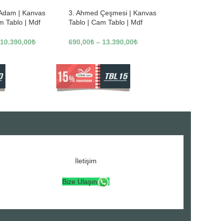
 Adam | Kanvas
3. Ahmed Çeşmesi | Kanvas
m Tablo | Mdf
Tablo | Cam Tablo | Mdf
3246
Tablo | A16307
10.390,00
₺
690,00
₺
–
13.390,00
₺
İletişim
Bize Ulaşın