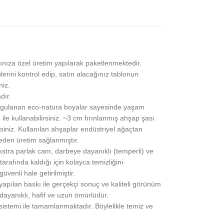
ınıza özel üretim yapılarak paketlenmektedir.
lerini kontrol edip, satın alacağınız tablonun
niz.
dır.
gulanan eco-natura boyalar sayesinde yaşam
 ile kullanabilirsiniz. ~3 cm fırınlanmış ahşap şasi
siniz. Kullanılan ahşaplar endüstriyel ağaçtan
eden üretim sağlanmıştır.
stra parlak cam, darbeye dayanıklı (temperli) ve
rafında kaldığı için kolayca temizliğini
üvenli hale getirilmiştir.
pılan baskı ile gerçekçi sonuç ve kaliteli görünüm
 dayanıklı, hafif ve uzun ömürlüdür.
 sistemi ile tamamlanmaktadır. Böylelikle temiz ve