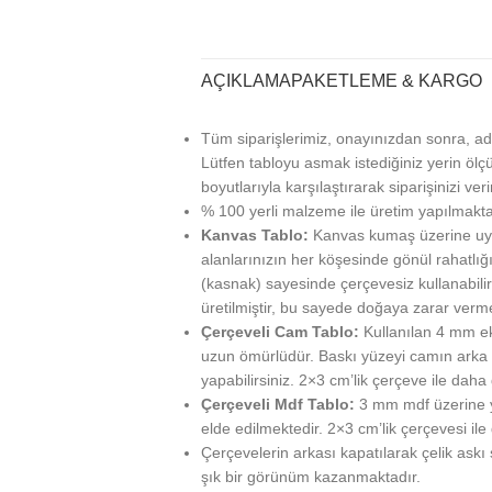
AÇIKLAMA
PAKETLEME & KARGO
Tüm siparişlerimiz, onayınızdan sonra, ad
Lütfen tabloyu asmak istediğiniz yerin ölçü
boyutlarıyla karşılaştırarak siparişinizi veri
% 100 yerli malzeme ile üretim yapılmakta
Kanvas Tablo:
Kanvas kumaş üzerine uy
alanlarınızın her köşesinde gönül rahatlığı
(kasnak) sayesinde çerçevesiz kullanabilir
üretilmiştir, bu sayede doğaya zarar verm
Çerçeveli Cam Tablo:
Kullanılan 4 mm ek
uzun ömürlüdür. Baskı yüzeyi camın arka ta
yapabilirsiniz. 2×3 cm’lik çerçeve ile daha g
Çerçeveli Mdf Tablo:
3 mm mdf üzerine ya
elde edilmektedir. 2×3 cm’lik çerçevesi ile
Çerçevelerin arkası kapatılarak çelik askı
şık bir görünüm kazanmaktadır.