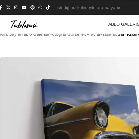
TABLO GALERIS
Ana Sayfa
/
Tablo Galerisi
/
Fotoğraf Görseller
/
Araçlar-Taşıtlar
/
Sarı Klasi
-23%