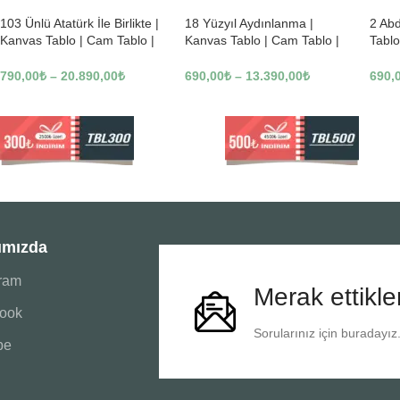
103 Ünlü Atatürk İle Birlikte |
18 Yüzyıl Aydınlanma |
2 Ab
Kanvas Tablo | Cam Tablo |
Kanvas Tablo | Cam Tablo |
Tablo
Mdf Tablo | B22619
Mdf Tablo | B02169
Tablo
790,00
₺
–
20.890,00
₺
690,00
₺
–
13.390,00
₺
690,
ımızda
gram
Merak ettikle
ook
Sorularınız için buradayız
be