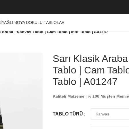
I
YAĞLI BOYA DOKULU TABLOLAR
k Araba | Kanvas Tablo | Cam Tablo | Mdf Tablo | A01247
Sarı Klasik Araba
Tablo | Cam Tablo
Tablo | A01247
Kaliteli Malzeme | % 100 Müşteri Memn
TABLO TÜRÜ