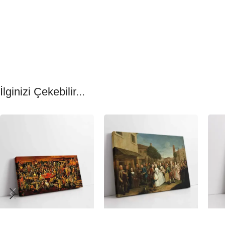
İlginizi Çekebilir...
-23%
-23%
-23