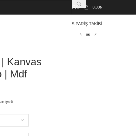
0,00
₺
SIPARIŞ TAKIBI
 | Kanvas
 | Mdf
uniyeti