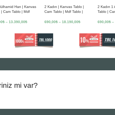
dülhamid Han | Kanvas
2 Kadın | Kanvas Tablo |
2 Kadın 1
 | Cam Tablo | Mdf
Cam Tablo | Mdf Tablo |
Tablo | Ca
 | A10010
B13362
Tablo | B1
00
₺
–
13.390,00
₺
690,00
₺
–
18.190,00
₺
690,00
₺
–
riniz mi var?
.