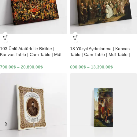
-23%
-23%
103 Ünlü Atatürk İle Birlikte |
18 Yüzyıl Aydınlanma | Kanvas
Kanvas Tablo | Cam Tablo | Mdf
Tablo | Cam Tablo | Mdf Tablo |
Tablo | B22619
B02169
790,00
₺
–
20.890,00
₺
690,00
₺
–
13.390,00
₺