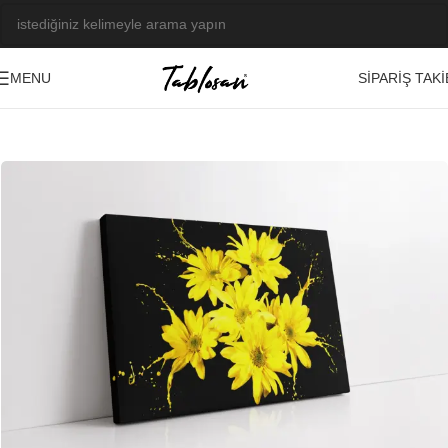
SIPARIŞ TAKI
MENU
Ana Sayfa
/
Tablo Galerisi
/
Fotoğraf Görseller
/
Bitki-Çiçek-Meyve
-23%