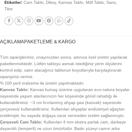
Etiketler:
Cam Tablo
,
Dikey
,
Kanvas Tablo
,
Mdf Tablo
,
Sans
,
Titre
AÇIKLAMA
PAKETLEME & KARGO
Tüm siparişlerimiz, onayınızdan sonra, adınıza özel üretim yapılarak
paketlenmektedir. Lütfen tabloyu asmak istediğiniz yerin ölçülerini
kontrol edip, satın alacağınız tablonun boyutlarıyla karşılaştırarak
siparişinizi veriniz.
% 100 yerli malzeme ile üretim yapılmaktadır.
Kanvas Tablo:
Kanvas kumaş üzerine uygulanan eco-natura boyalar
sayesinde yaşam alanlarınızın her köşesinde gönül rahatlığı ile
kullanabilirsiniz. ~3 cm fırınlanmış ahşap şasi (kasnak) sayesinde
çerçevesiz kullanabilirsiniz. Kullanılan ahşaplar endüstriyel ağaçtan
üretilmiştir, bu sayede doğaya zarar vermeden üretim sağlanmıştır.
Çerçeveli Cam Tablo:
Kullanılan 4 mm ekstra parlak cam, darbeye
dayanıklı (temperli) ve uzun ömürlüdür. Baskı yüzeyi camın arka