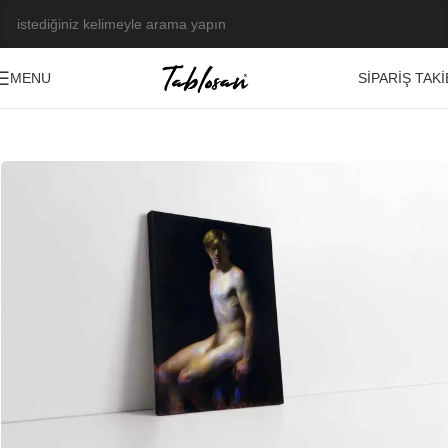
SIPARIŞ TAKI
MENU
Ana Sayfa
/
Tablo Galerisi
/
Yağlı Boya Görseller
/
Nü
-23%