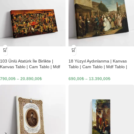
-23%
-23%
103 Ünlü Atatürk İle Birlikte |
18 Yüzyıl Aydınlanma | Kanvas
Kanvas Tablo | Cam Tablo | Mdf
Tablo | Cam Tablo | Mdf Tablo |
Tablo | B22619
B02169
790,00
₺
–
20.890,00
₺
690,00
₺
–
13.390,00
₺