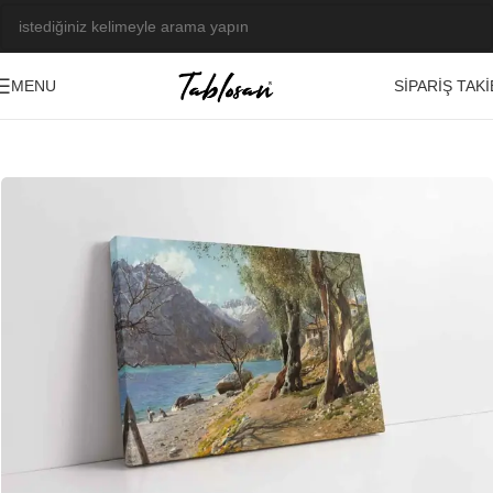
SIPARIŞ TAKI
MENU
Ana Sayfa
/
Tablo Galerisi
/
Yağlı Boya Görseller
/
Manzara-Şehir
-23%