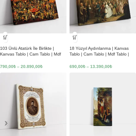
-23%
-23%
103 Ünlü Atatürk İle Birlikte |
18 Yüzyıl Aydınlanma | Kanvas
Kanvas Tablo | Cam Tablo | Mdf
Tablo | Cam Tablo | Mdf Tablo |
Tablo | B22619
B02169
790,00
₺
–
20.890,00
₺
690,00
₺
–
13.390,00
₺