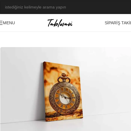
SIPARIŞ TAKI
MENU
Ana Sayfa
/
Tablo Galerisi
/
Fotoğraf Görseller
/
Soyut-Dekoratif
-23%