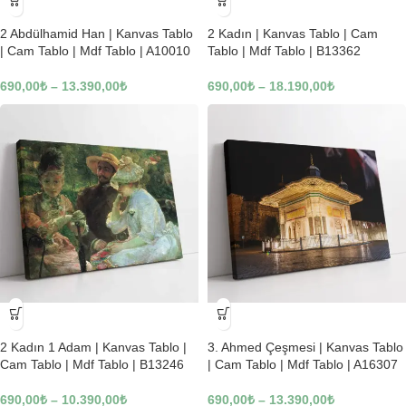
-23%
-23%
2 Abdülhamid Han | Kanvas Tablo
2 Kadın | Kanvas Tablo | Cam
| Cam Tablo | Mdf Tablo | A10010
Tablo | Mdf Tablo | B13362
690,00
₺
–
13.390,00
₺
690,00
₺
–
18.190,00
₺
-23%
-23%
2 Kadın 1 Adam | Kanvas Tablo |
3. Ahmed Çeşmesi | Kanvas Tablo
Cam Tablo | Mdf Tablo | B13246
| Cam Tablo | Mdf Tablo | A16307
690,00
₺
–
10.390,00
₺
690,00
₺
–
13.390,00
₺