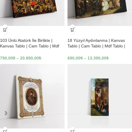
-23%
-23%
103 Ünlü Atatürk İle Birlikte |
18 Yüzyıl Aydınlanma | Kanvas
Kanvas Tablo | Cam Tablo | Mdf
Tablo | Cam Tablo | Mdf Tablo |
Tablo | B22619
B02169
790,00
₺
–
20.890,00
₺
690,00
₺
–
13.390,00
₺