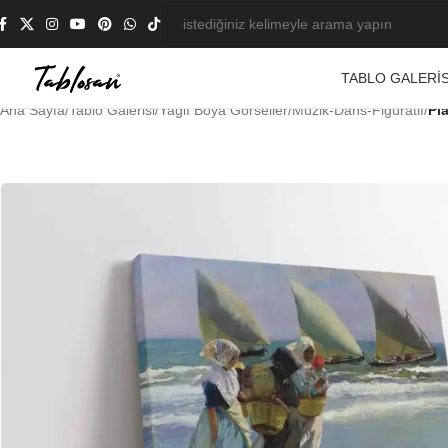
TABLO GALERIS
Ana Sayfa
/
Tablo Galerisi
/
Yağlı Boya Görseller
/
Müzik-Dans-Figüratif
/
Pl
-23%