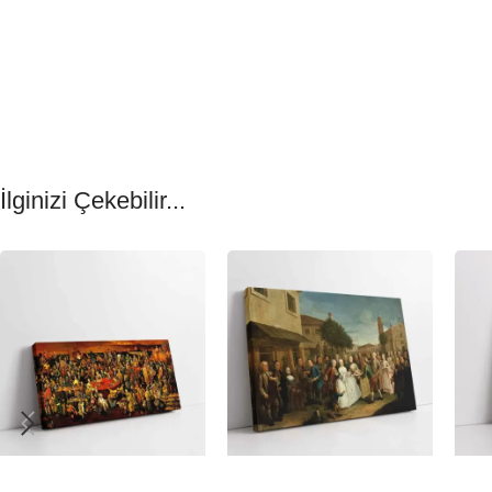
İlginizi Çekebilir...
-23%
-23%
-23