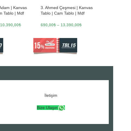
 Adam | Kanvas
3. Ahmed Çeşmesi | Kanvas
m Tablo | Mdf
Tablo | Cam Tablo | Mdf
3246
Tablo | A16307
10.390,00
₺
690,00
₺
–
13.390,00
₺
İletişim
Bize Ulaşın