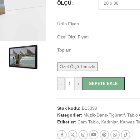
ÖLÇÜ
Ürün Fiyatı
Özel Ölçü Fiyatı
Toplam
Özel Ölçü Temizle
-
+
SEPETE EKLE
Stok kodu:
B13399
Kategoriler:
Müzik-Dans-Figüratif
,
Tablo 
Etiketler:
Cam Tablo
,
Kadınlar
,
Kanvas Ta