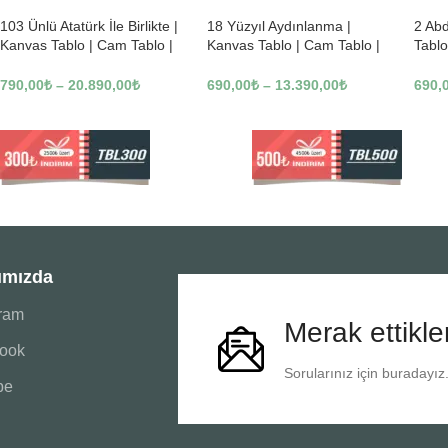
103 Ünlü Atatürk İle Birlikte |
18 Yüzyıl Aydınlanma |
2 Ab
Kanvas Tablo | Cam Tablo |
Kanvas Tablo | Cam Tablo |
Tablo
Mdf Tablo | B22619
Mdf Tablo | B02169
Tablo
790,00
₺
–
20.890,00
₺
690,00
₺
–
13.390,00
₺
690,
ımızda
gram
Merak ettikle
ook
Sorularınız için buradayız
be