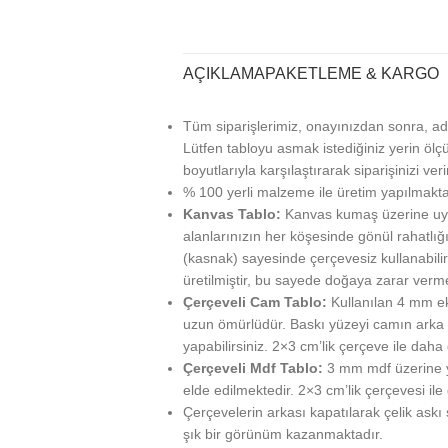
AÇIKLAMA
PAKETLEME & KARGO
Tüm siparişlerimiz, onayınızdan sonra, ad
Lütfen tabloyu asmak istediğiniz yerin ölçü
boyutlarıyla karşılaştırarak siparişinizi veri
% 100 yerli malzeme ile üretim yapılmakta
Kanvas Tablo:
Kanvas kumaş üzerine uy
alanlarınızın her köşesinde gönül rahatlığı
(kasnak) sayesinde çerçevesiz kullanabilir
üretilmiştir, bu sayede doğaya zarar verm
Çerçeveli Cam Tablo:
Kullanılan 4 mm ek
uzun ömürlüdür. Baskı yüzeyi camın arka ta
yapabilirsiniz. 2×3 cm’lik çerçeve ile daha g
Çerçeveli Mdf Tablo:
3 mm mdf üzerine ya
elde edilmektedir. 2×3 cm’lik çerçevesi ile
Çerçevelerin arkası kapatılarak çelik askı
şık bir görünüm kazanmaktadır.