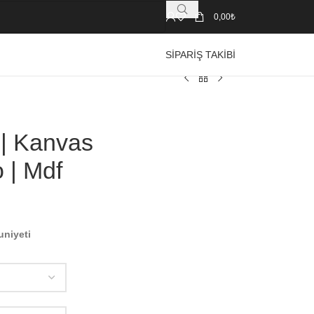
0,00
₺
SIPARIŞ TAKIBI
 | Kanvas
 | Mdf
uniyeti