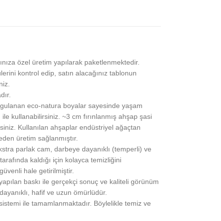
ınıza özel üretim yapılarak paketlenmektedir.
lerini kontrol edip, satın alacağınız tablonun
niz.
dır.
gulanan eco-natura boyalar sayesinde yaşam
 ile kullanabilirsiniz. ~3 cm fırınlanmış ahşap şasi
siniz. Kullanılan ahşaplar endüstriyel ağaçtan
eden üretim sağlanmıştır.
stra parlak cam, darbeye dayanıklı (temperli) ve
rafında kaldığı için kolayca temizliğini
üvenli hale getirilmiştir.
pılan baskı ile gerçekçi sonuç ve kaliteli görünüm
 dayanıklı, hafif ve uzun ömürlüdür.
 sistemi ile tamamlanmaktadır. Böylelikle temiz ve