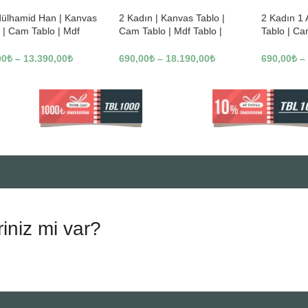
dülhamid Han | Kanvas
2 Kadın | Kanvas Tablo |
2 Kadın 1
 | Cam Tablo | Mdf
Cam Tablo | Mdf Tablo |
Tablo | Ca
 | A10010
B13362
Tablo | B1
00
₺
–
13.390,00
₺
690,00
₺
–
18.190,00
₺
690,00
₺
–
riniz mi var?
.