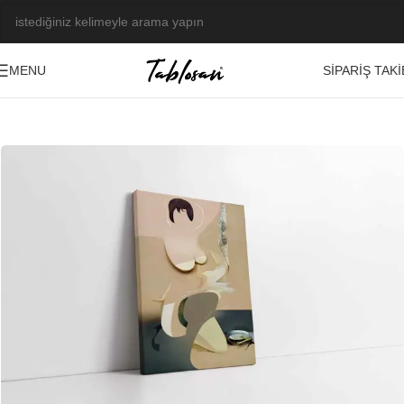
SIPARIŞ TAKI
MENU
Ana Sayfa
/
Tablo Galerisi
/
Yağlı Boya Görseller
/
Nü
-23%