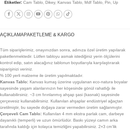
Etiketler:
Cam Tablo
,
Dikey
,
Kanvas Tablo
,
Mdf Tablo
,
Pin
,
Up
AÇIKLAMA
PAKETLEME & KARGO
Tüm siparişlerimiz, onayınızdan sonra, adınıza özel üretim yapılarak
paketlenmektedir. Lütfen tabloyu asmak istediğiniz yerin ölçülerini
kontrol edip, satın alacağınız tablonun boyutlarıyla karşılaştırarak
siparişinizi veriniz.
% 100 yerli malzeme ile üretim yapılmaktadır.
Kanvas Tablo:
Kanvas kumaş üzerine uygulanan eco-natura boyalar
sayesinde yaşam alanlarınızın her köşesinde gönül rahatlığı ile
kullanabilirsiniz. ~3 cm fırınlanmış ahşap şasi (kasnak) sayesinde
çerçevesiz kullanabilirsiniz. Kullanılan ahşaplar endüstriyel ağaçtan
üretilmiştir, bu sayede doğaya zarar vermeden üretim sağlanmıştır.
Çerçeveli Cam Tablo:
Kullanılan 4 mm ekstra parlak cam, darbeye
dayanıklı (temperli) ve uzun ömürlüdür. Baskı yüzeyi camın arka
tarafında kaldığı için kolayca temizliğini yapabilirsiniz. 2×3 cm’lik