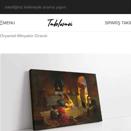
SIPARIŞ TAKI
MENU
Ana Sayfa
/
Tablo Galerisi
/
Yağlı Boya Görseller
/
Oryantal-Minyatür-Gravür
-23%