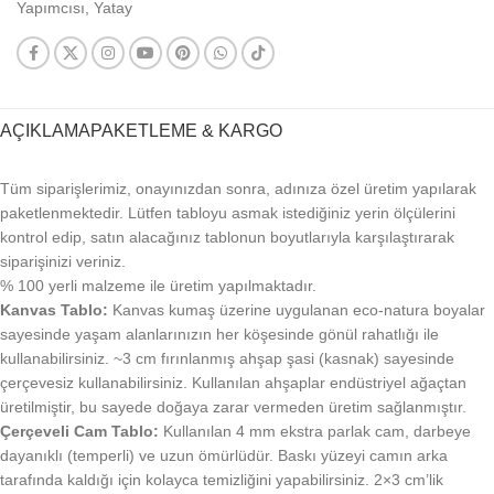
Yapımcısı
,
Yatay
AÇIKLAMA
PAKETLEME & KARGO
Tüm siparişlerimiz, onayınızdan sonra, adınıza özel üretim yapılarak
paketlenmektedir. Lütfen tabloyu asmak istediğiniz yerin ölçülerini
kontrol edip, satın alacağınız tablonun boyutlarıyla karşılaştırarak
siparişinizi veriniz.
% 100 yerli malzeme ile üretim yapılmaktadır.
Kanvas Tablo:
Kanvas kumaş üzerine uygulanan eco-natura boyalar
sayesinde yaşam alanlarınızın her köşesinde gönül rahatlığı ile
kullanabilirsiniz. ~3 cm fırınlanmış ahşap şasi (kasnak) sayesinde
çerçevesiz kullanabilirsiniz. Kullanılan ahşaplar endüstriyel ağaçtan
üretilmiştir, bu sayede doğaya zarar vermeden üretim sağlanmıştır.
Çerçeveli Cam Tablo:
Kullanılan 4 mm ekstra parlak cam, darbeye
dayanıklı (temperli) ve uzun ömürlüdür. Baskı yüzeyi camın arka
tarafında kaldığı için kolayca temizliğini yapabilirsiniz. 2×3 cm’lik