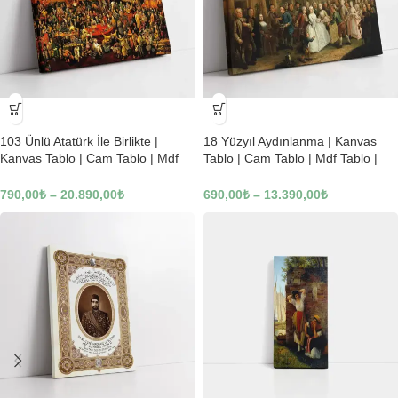
-23%
-23%
103 Ünlü Atatürk İle Birlikte |
18 Yüzyıl Aydınlanma | Kanvas
Kanvas Tablo | Cam Tablo | Mdf
Tablo | Cam Tablo | Mdf Tablo |
Tablo | B22619
B02169
790,00
₺
–
20.890,00
₺
690,00
₺
–
13.390,00
₺