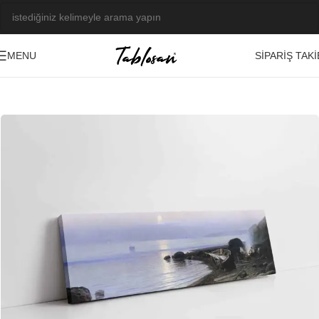
SIPARIŞ TAKI
MENU
Ana Sayfa
/
Tablo Galerisi
/
Yağlı Boya Görseller
/
Manzara-Şehir
-23%