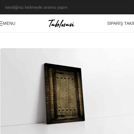
SIPARIŞ TAKI
MENU
Ana Sayfa
/
Tablo Galerisi
/
Fotoğraf Görseller
/
Dini-Etnik
-23%