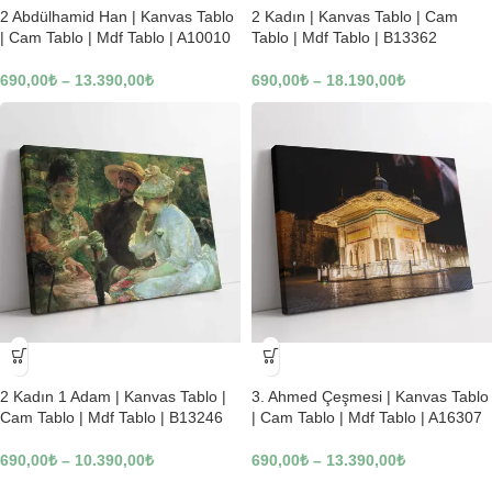
2 Abdülhamid Han | Kanvas Tablo
2 Kadın | Kanvas Tablo | Cam
| Cam Tablo | Mdf Tablo | A10010
Tablo | Mdf Tablo | B13362
690,00
₺
–
13.390,00
₺
690,00
₺
–
18.190,00
₺
-23%
-23%
2 Kadın 1 Adam | Kanvas Tablo |
3. Ahmed Çeşmesi | Kanvas Tablo
Cam Tablo | Mdf Tablo | B13246
| Cam Tablo | Mdf Tablo | A16307
690,00
₺
–
10.390,00
₺
690,00
₺
–
13.390,00
₺