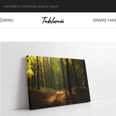
SIPARIŞ TAKI
MENU
Ana Sayfa
/
Tablo Galerisi
/
Fotoğraf Görseller
/
Manzara-Şehir
-23%