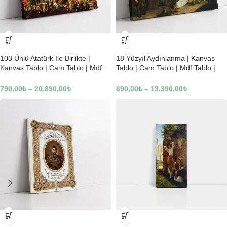
-23%
-23%
103 Ünlü Atatürk İle Birlikte |
18 Yüzyıl Aydınlanma | Kanvas
Kanvas Tablo | Cam Tablo | Mdf
Tablo | Cam Tablo | Mdf Tablo |
Tablo | B22619
B02169
790,00
₺
–
20.890,00
₺
690,00
₺
–
13.390,00
₺
-23%
-23%