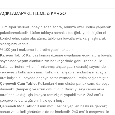
AÇIKLAMA
PAKETLEME & KARGO
Tüm siparişlerimiz, onayınızdan sonra, adınıza özel üretim yapılarak
paketlenmektedir. Lütfen tabloyu asmak istediğiniz yerin ölçülerini
kontrol edip, satın alacağınız tablonun boyutlarıyla karşılaştırarak
siparişinizi veriniz.
% 100 yerli malzeme ile üretim yapılmaktadır.
Kanvas Tablo:
Kanvas kumaş üzerine uygulanan eco-natura boyalar
sayesinde yaşam alanlarınızın her köşesinde gönül rahatlığı ile
kullanabilirsiniz. ~3 cm fırınlanmış ahşap şasi (kasnak) sayesinde
çerçevesiz kullanabilirsiniz. Kullanılan ahşaplar endüstriyel ağaçtan
üretilmiştir, bu sayede doğaya zarar vermeden üretim sağlanmıştır.
Çerçeveli Cam Tablo:
Kullanılan 4 mm ekstra parlak cam, darbeye
dayanıklı (temperli) ve uzun ömürlüdür. Baskı yüzeyi camın arka
tarafında kaldığı için kolayca temizliğini yapabilirsiniz. 2×3 cm’lik
çerçeve ile daha güvenli hale getirilmiştir.
Çerçeveli Mdf Tablo:
3 mm mdf üzerine yapılan baskı ile gerçekçi
sonuç ve kaliteli görünüm elde edilmektedir. 2×3 cm’lik çerçevesi ile