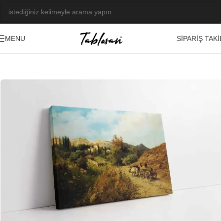
SIPARIŞ TAKI
MENU
Ana Sayfa
/
Tablo Galerisi
/
Yağlı Boya Görseller
/
Manzara-Şehir
-23%