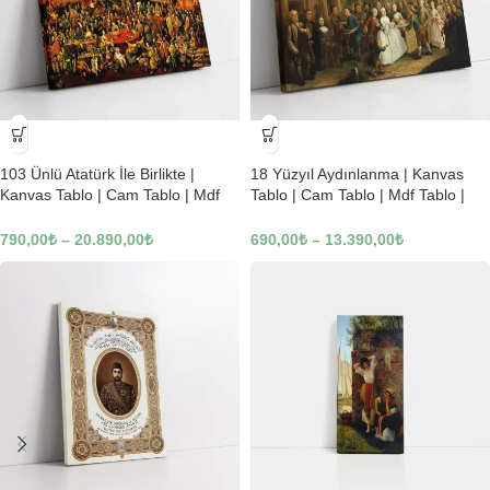
-23%
-23%
103 Ünlü Atatürk İle Birlikte |
18 Yüzyıl Aydınlanma | Kanvas
Kanvas Tablo | Cam Tablo | Mdf
Tablo | Cam Tablo | Mdf Tablo |
Tablo | B22619
B02169
790,00
₺
–
20.890,00
₺
690,00
₺
–
13.390,00
₺