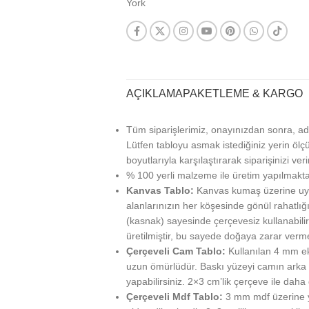
York
AÇIKLAMA
PAKETLEME & KARGO
Tüm siparişlerimiz, onayınızdan sonra, ad
Lütfen tabloyu asmak istediğiniz yerin ölçü
boyutlarıyla karşılaştırarak siparişinizi veri
% 100 yerli malzeme ile üretim yapılmakta
Kanvas Tablo:
Kanvas kumaş üzerine uy
alanlarınızın her köşesinde gönül rahatlığı
(kasnak) sayesinde çerçevesiz kullanabilir
üretilmiştir, bu sayede doğaya zarar verm
Çerçeveli Cam Tablo:
Kullanılan 4 mm ek
uzun ömürlüdür. Baskı yüzeyi camın arka ta
yapabilirsiniz. 2×3 cm’lik çerçeve ile daha g
Çerçeveli Mdf Tablo:
3 mm mdf üzerine ya