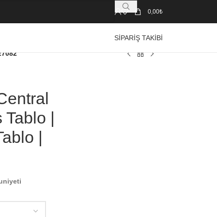
0,00
₺
SIPARIŞ TAKIBI
27082
Central
 Tablo |
ablo |
uniyeti