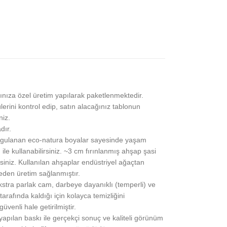
ınıza özel üretim yapılarak paketlenmektedir.
lerini kontrol edip, satın alacağınız tablonun
niz.
dır.
gulanan eco-natura boyalar sayesinde yaşam
 ile kullanabilirsiniz. ~3 cm fırınlanmış ahşap şasi
siniz. Kullanılan ahşaplar endüstriyel ağaçtan
eden üretim sağlanmıştır.
stra parlak cam, darbeye dayanıklı (temperli) ve
rafında kaldığı için kolayca temizliğini
üvenli hale getirilmiştir.
pılan baskı ile gerçekçi sonuç ve kaliteli görünüm