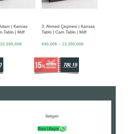
-23%
 Adam | Kanvas
3. Ahmed Çeşmesi | Kanvas
m Tablo | Mdf
Tablo | Cam Tablo | Mdf
3246
Tablo | A16307
10.390,00
₺
690,00
₺
–
13.390,00
₺
İletişim
Bize Ulaşın