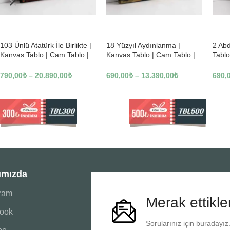
-23%
-23%
-23
103 Ünlü Atatürk İle Birlikte |
18 Yüzyıl Aydınlanma |
2 Ab
Kanvas Tablo | Cam Tablo |
Kanvas Tablo | Cam Tablo |
Tablo
Mdf Tablo | B22619
Mdf Tablo | B02169
Tablo
790,00
₺
–
20.890,00
₺
690,00
₺
–
13.390,00
₺
690,
ımızda
gram
Merak ettikle
ook
Sorularınız için buradayız