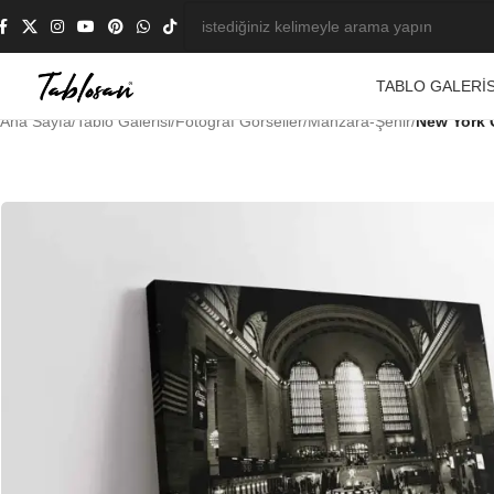
TABLO GALERIS
Ana Sayfa
/
Tablo Galerisi
/
Fotoğraf Görseller
/
Manzara-Şehir
/
New York G
-23%