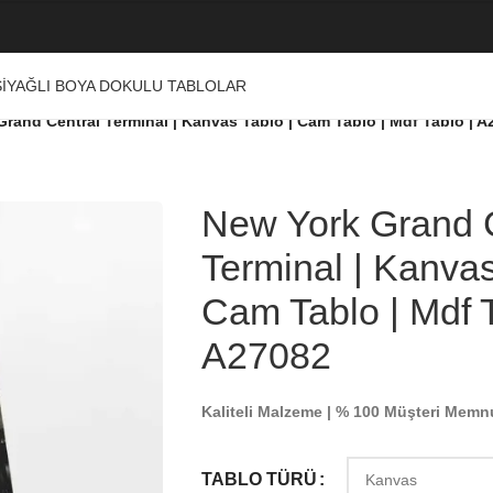
I
YAĞLI BOYA DOKULU TABLOLAR
rand Central Terminal | Kanvas Tablo | Cam Tablo | Mdf Tablo | A
New York Grand 
Terminal | Kanvas
Cam Tablo | Mdf T
A27082
Kaliteli Malzeme | % 100 Müşteri Memn
TABLO TÜRÜ