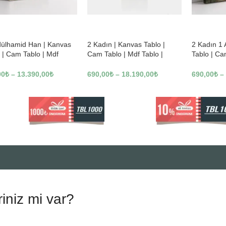
%
-23%
-23%
dülhamid Han | Kanvas
2 Kadın | Kanvas Tablo |
2 Kadın 1
 | Cam Tablo | Mdf
Cam Tablo | Mdf Tablo |
Tablo | Ca
 | A10010
B13362
Tablo | B1
00
₺
–
13.390,00
₺
690,00
₺
–
18.190,00
₺
690,00
₺
–
riniz mi var?
.