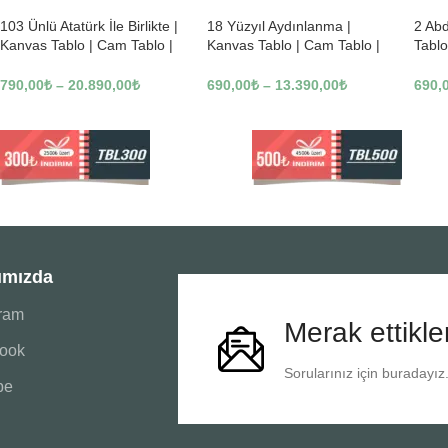
103 Ünlü Atatürk İle Birlikte |
18 Yüzyıl Aydınlanma |
2 Ab
Kanvas Tablo | Cam Tablo |
Kanvas Tablo | Cam Tablo |
Tablo
Mdf Tablo | B22619
Mdf Tablo | B02169
Tablo
790,00
₺
–
20.890,00
₺
690,00
₺
–
13.390,00
₺
690,
ımızda
gram
Merak ettikle
ook
Sorularınız için buradayız
be