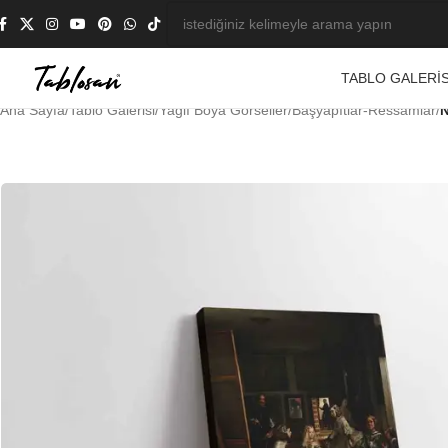
TABLO GALERIS
Ana Sayfa
/
Tablo Galerisi
/
Yağlı Boya Görseller
/
Başyapıtlar-Ressamlar
/
N
-23%