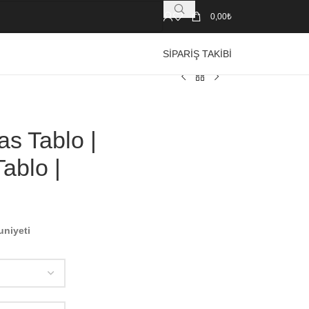
0,00
₺
SIPARIŞ TAKIBI
s Tablo |
ablo |
uniyeti