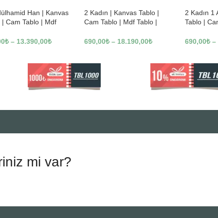
dülhamid Han | Kanvas
2 Kadın | Kanvas Tablo |
2 Kadın 1
 | Cam Tablo | Mdf
Cam Tablo | Mdf Tablo |
Tablo | Ca
 | A10010
B13362
Tablo | B1
00
₺
–
13.390,00
₺
690,00
₺
–
18.190,00
₺
690,00
₺
–
riniz mi var?
.