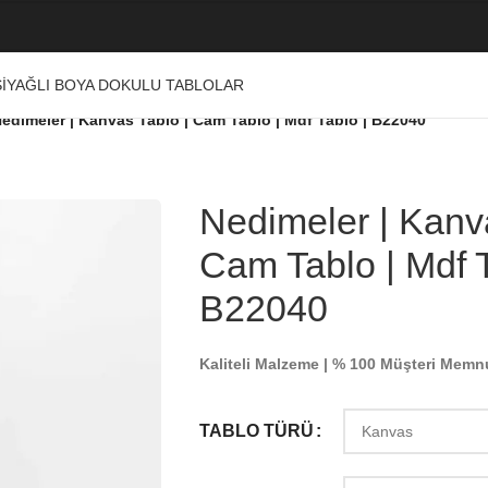
I
YAĞLI BOYA DOKULU TABLOLAR
edimeler | Kanvas Tablo | Cam Tablo | Mdf Tablo | B22040
Nedimeler | Kanva
Cam Tablo | Mdf T
B22040
Kaliteli Malzeme | % 100 Müşteri Memn
TABLO TÜRÜ