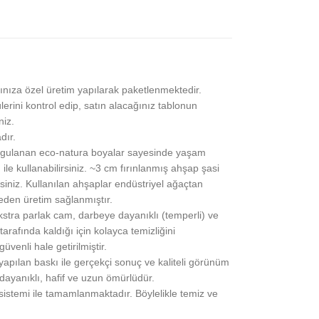
ınıza özel üretim yapılarak paketlenmektedir.
lerini kontrol edip, satın alacağınız tablonun
niz.
dır.
gulanan eco-natura boyalar sayesinde yaşam
 ile kullanabilirsiniz. ~3 cm fırınlanmış ahşap şasi
siniz. Kullanılan ahşaplar endüstriyel ağaçtan
eden üretim sağlanmıştır.
stra parlak cam, darbeye dayanıklı (temperli) ve
rafında kaldığı için kolayca temizliğini
üvenli hale getirilmiştir.
pılan baskı ile gerçekçi sonuç ve kaliteli görünüm
 dayanıklı, hafif ve uzun ömürlüdür.
 sistemi ile tamamlanmaktadır. Böylelikle temiz ve