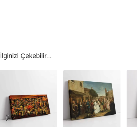
İlginizi Çekebilir...
-23%
-23%
-23