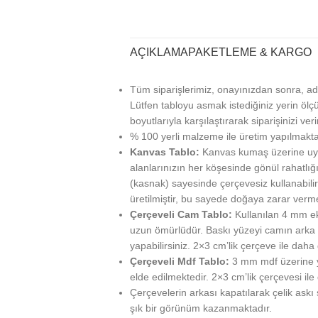
AÇIKLAMA
PAKETLEME & KARGO
Tüm siparişlerimiz, onayınızdan sonra, ad
Lütfen tabloyu asmak istediğiniz yerin ölçü
boyutlarıyla karşılaştırarak siparişinizi veri
% 100 yerli malzeme ile üretim yapılmakta
Kanvas Tablo:
Kanvas kumaş üzerine uy
alanlarınızın her köşesinde gönül rahatlığı
(kasnak) sayesinde çerçevesiz kullanabilir
üretilmiştir, bu sayede doğaya zarar verm
Çerçeveli Cam Tablo:
Kullanılan 4 mm ek
uzun ömürlüdür. Baskı yüzeyi camın arka ta
yapabilirsiniz. 2×3 cm’lik çerçeve ile daha g
Çerçeveli Mdf Tablo:
3 mm mdf üzerine ya
elde edilmektedir. 2×3 cm’lik çerçevesi ile
Çerçevelerin arkası kapatılarak çelik askı
şık bir görünüm kazanmaktadır.