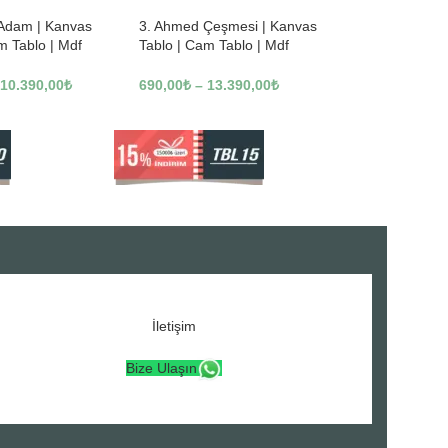
 Adam | Kanvas
3. Ahmed Çeşmesi | Kanvas
m Tablo | Mdf
Tablo | Cam Tablo | Mdf
3246
Tablo | A16307
10.390,00
₺
690,00
₺
–
13.390,00
₺
İletişim
Bize Ulaşın