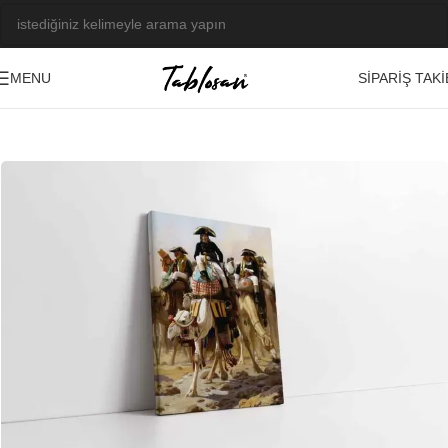
SIPARIŞ TAKI
MENU
Ana Sayfa
/
Tablo Galerisi
/
Yağlı Boya Görseller
/
Müzik-Dans-Figüratif
-23%