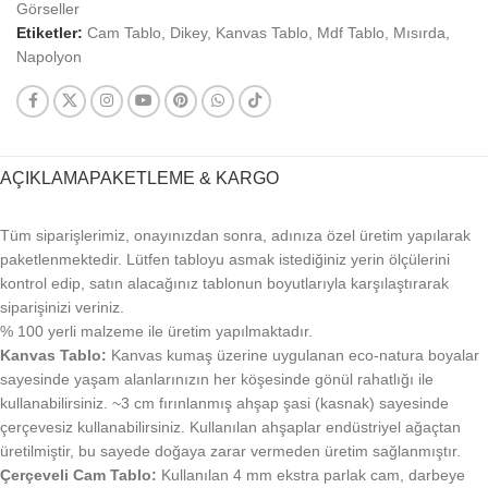
Görseller
Etiketler:
Cam Tablo
,
Dikey
,
Kanvas Tablo
,
Mdf Tablo
,
Mısırda
,
Napolyon
AÇIKLAMA
PAKETLEME & KARGO
Tüm siparişlerimiz, onayınızdan sonra, adınıza özel üretim yapılarak
paketlenmektedir. Lütfen tabloyu asmak istediğiniz yerin ölçülerini
kontrol edip, satın alacağınız tablonun boyutlarıyla karşılaştırarak
siparişinizi veriniz.
% 100 yerli malzeme ile üretim yapılmaktadır.
Kanvas Tablo:
Kanvas kumaş üzerine uygulanan eco-natura boyalar
sayesinde yaşam alanlarınızın her köşesinde gönül rahatlığı ile
kullanabilirsiniz. ~3 cm fırınlanmış ahşap şasi (kasnak) sayesinde
çerçevesiz kullanabilirsiniz. Kullanılan ahşaplar endüstriyel ağaçtan
üretilmiştir, bu sayede doğaya zarar vermeden üretim sağlanmıştır.
Çerçeveli Cam Tablo:
Kullanılan 4 mm ekstra parlak cam, darbeye