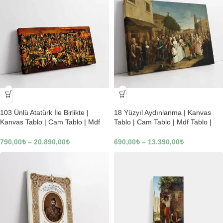
-23%
-23%
103 Ünlü Atatürk İle Birlikte |
18 Yüzyıl Aydınlanma | Kanvas
Kanvas Tablo | Cam Tablo | Mdf
Tablo | Cam Tablo | Mdf Tablo |
Tablo | B22619
B02169
790,00
₺
–
20.890,00
₺
690,00
₺
–
13.390,00
₺